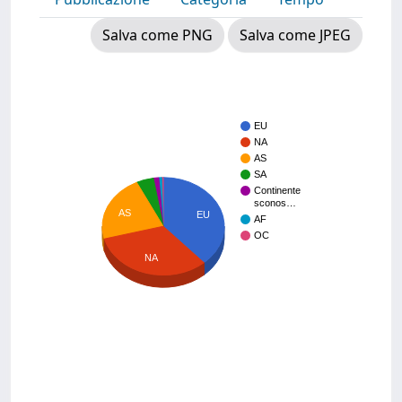
Salva come PNG
Salva come JPEG
EU
NA
AS
SA
Continente
sconos…
AS
EU
AF
OC
NA