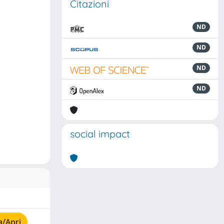
Citazioni
ND
ND
ND
ND
social impact
a/Apri