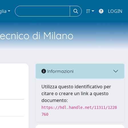
glia
IT
LOGIN
tecnico di Milano
Informazioni
Utilizza questo identificativo per
citare o creare un link a questo
documento:
https://hdl.handle.net/11311/1228
760