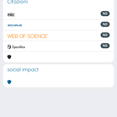
Citazioni
ND
ND
ND
ND
social impact