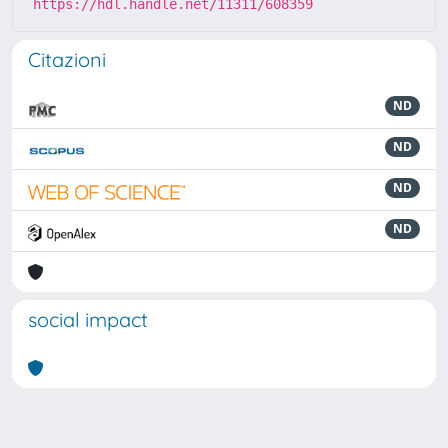
https://hdl.handle.net/11311/608359
Citazioni
ND
ND
ND
ND
social impact