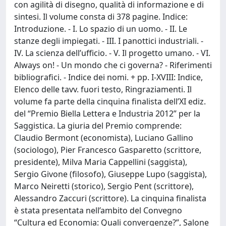
con agilità di disegno, qualità di informazione e di
sintesi. Il volume consta di 378 pagine. Indice:
Introduzione. - I. Lo spazio di un uomo. - II. Le
stanze degli impiegati. - III. I panottici industriali. -
IV. La scienza dell’ufficio. - V. Il progetto umano. - VI.
Always on! - Un mondo che ci governa? - Riferimenti
bibliografici. - Indice dei nomi. + pp. I-XVIII: Indice,
Elenco delle tavv. fuori testo, Ringraziamenti. Il
volume fa parte della cinquina finalista dell’XI ediz.
del “Premio Biella Lettera e Industria 2012” per la
Saggistica. La giuria del Premio comprende:
Claudio Bermont (economista), Luciano Gallino
(sociologo), Pier Francesco Gasparetto (scrittore,
presidente), Milva Maria Cappellini (saggista),
Sergio Givone (filosofo), Giuseppe Lupo (saggista),
Marco Neiretti (storico), Sergio Pent (scrittore),
Alessandro Zaccuri (scrittore). La cinquina finalista
è stata presentata nell’ambito del Convegno
“Cultura ed Economia: Quali convergenze?”, Salone