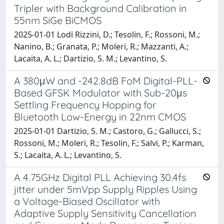
Tripler with Background Calibration in
55nm SiGe BiCMOS
2025-01-01 Lodi Rizzini, D.; Tesolin, F.; Rossoni, M.;
Nanino, B.; Granata, P.; Moleri, R.; Mazzanti, A.;
Lacaita, A. L.; Dartizio, S. M.; Levantino, S.
A 380μW and -242.8dB FoM Digital-PLL-
Based GFSK Modulator with Sub-20μs
Settling Frequency Hopping for
Bluetooth Low-Energy in 22nm CMOS
2025-01-01 Dartizio, S. M.; Castoro, G.; Gallucci, S.;
Rossoni, M.; Moleri, R.; Tesolin, F.; Salvi, P.; Karman,
S.; Lacaita, A. L.; Levantino, S.
A 4.75GHz Digital PLL Achieving 30.4fs
jitter under 5mVpp Supply Ripples Using
a Voltage-Biased Oscillator with
Adaptive Supply Sensitivity Cancellation