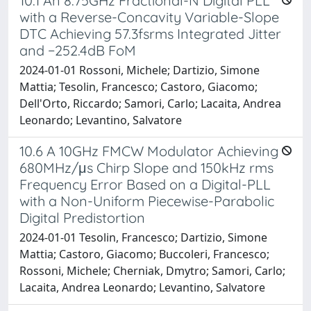
10.1 An 8.75GHz Fractional-N Digital PLL
with a Reverse-Concavity Variable-Slope
DTC Achieving 57.3fsrms Integrated Jitter
and −252.4dB FoM
2024-01-01 Rossoni, Michele; Dartizio, Simone
Mattia; Tesolin, Francesco; Castoro, Giacomo;
Dell'Orto, Riccardo; Samori, Carlo; Lacaita, Andrea
Leonardo; Levantino, Salvatore
10.6 A 10GHz FMCW Modulator Achieving
680MHz/μs Chirp Slope and 150kHz rms
Frequency Error Based on a Digital-PLL
with a Non-Uniform Piecewise-Parabolic
Digital Predistortion
2024-01-01 Tesolin, Francesco; Dartizio, Simone
Mattia; Castoro, Giacomo; Buccoleri, Francesco;
Rossoni, Michele; Cherniak, Dmytro; Samori, Carlo;
Lacaita, Andrea Leonardo; Levantino, Salvatore