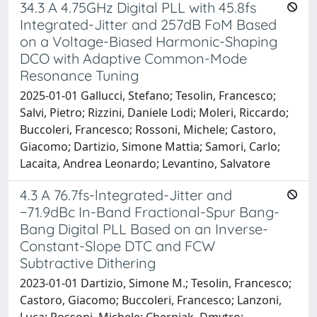
34.3 A 4.75GHz Digital PLL with 45.8fs
Integrated-Jitter and 257dB FoM Based
on a Voltage-Biased Harmonic-Shaping
DCO with Adaptive Common-Mode
Resonance Tuning
2025-01-01 Gallucci, Stefano; Tesolin, Francesco;
Salvi, Pietro; Rizzini, Daniele Lodi; Moleri, Riccardo;
Buccoleri, Francesco; Rossoni, Michele; Castoro,
Giacomo; Dartizio, Simone Mattia; Samori, Carlo;
Lacaita, Andrea Leonardo; Levantino, Salvatore
4.3 A 76.7fs-lntegrated-Jitter and
−71.9dBc In-Band Fractional-Spur Bang-
Bang Digital PLL Based on an Inverse-
Constant-Slope DTC and FCW
Subtractive Dithering
2023-01-01 Dartizio, Simone M.; Tesolin, Francesco;
Castoro, Giacomo; Buccoleri, Francesco; Lanzoni,
Luca; Rossoni, Michele; Cherniak, Dmytro;