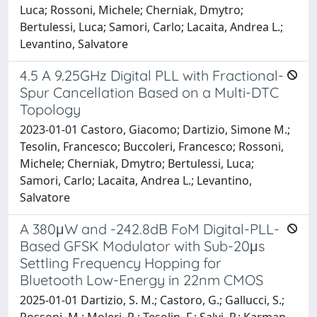
Luca; Rossoni, Michele; Cherniak, Dmytro;
Bertulessi, Luca; Samori, Carlo; Lacaita, Andrea L.;
Levantino, Salvatore
4.5 A 9.25GHz Digital PLL with Fractional-
Spur Cancellation Based on a Multi-DTC
Topology
2023-01-01 Castoro, Giacomo; Dartizio, Simone M.;
Tesolin, Francesco; Buccoleri, Francesco; Rossoni,
Michele; Cherniak, Dmytro; Bertulessi, Luca;
Samori, Carlo; Lacaita, Andrea L.; Levantino,
Salvatore
A 380μW and -242.8dB FoM Digital-PLL-
Based GFSK Modulator with Sub-20μs
Settling Frequency Hopping for
Bluetooth Low-Energy in 22nm CMOS
2025-01-01 Dartizio, S. M.; Castoro, G.; Gallucci, S.;
Rossoni, M.; Moleri, R.; Tesolin, F.; Salvi, P.; Karman,