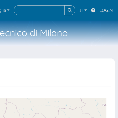
glia
IT
LOGIN
tecnico di Milano