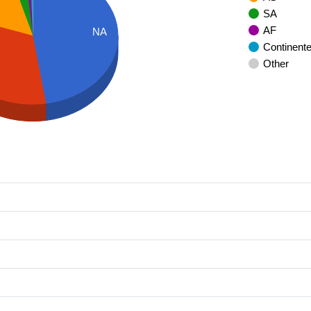
SA
AF
NA
Continent
Other