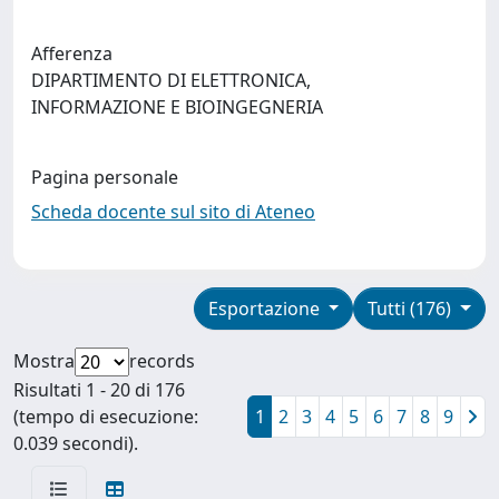
Afferenza
DIPARTIMENTO DI ELETTRONICA,
INFORMAZIONE E BIOINGEGNERIA
Pagina personale
Scheda docente sul sito di Ateneo
Esportazione
Tutti (176)
Mostra
records
Risultati 1 - 20 di 176
(tempo di esecuzione:
1
2
3
4
5
6
7
8
9
0.039 secondi).