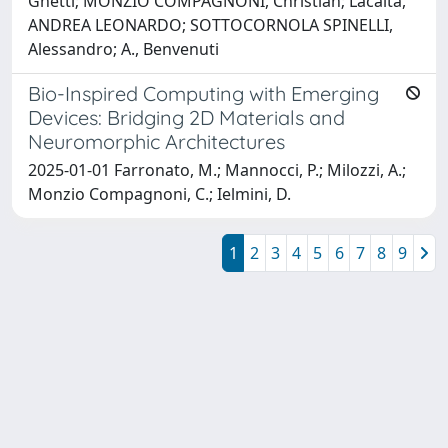
Ghetti; MONZIO COMPAGNONI, Christian; Lacaita,
ANDREA LEONARDO; SOTTOCORNOLA SPINELLI,
Alessandro; A., Benvenuti
Bio-Inspired Computing with Emerging
Devices: Bridging 2D Materials and
Neuromorphic Architectures
2025-01-01 Farronato, M.; Mannocci, P.; Milozzi, A.;
Monzio Compagnoni, C.; Ielmini, D.
1
2
3
4
5
6
7
8
9