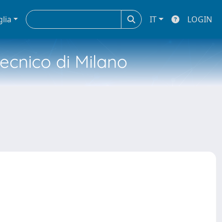
glia
IT
LOGIN
tecnico di Milano