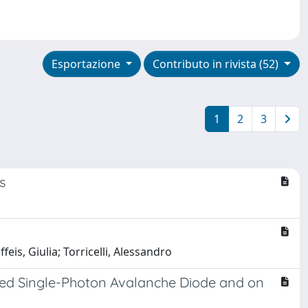
Esportazione
Contributo in rivista (52)
1
2
3
s
feis, Giulia; Torricelli, Alessandro
ted Single-Photon Avalanche Diode and on