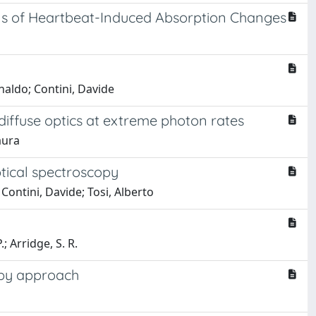
ns of Heartbeat-Induced Absorption Changes
naldo; Contini, Davide
n diffuse optics at extreme photon rates
aura
ptical spectroscopy
Contini, Davide; Tosi, Alberto
.; Arridge, S. R.
copy approach