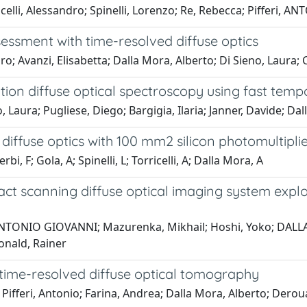
elli, Alessandro; Spinelli, Lorenzo; Re, Rebecca; Pifferi, 
essment with time-resolved diffuse optics
ro; Avanzi, Elisabetta; Dalla Mora, Alberto; Di Sieno, Laura; 
ration diffuse optical spectroscopy using fast temp
Laura; Pugliese, Diego; Bargigia, Ilaria; Janner, Davide; Dall
diffuse optics with 100 mm2 silicon photomultipli
bi, F; Gola, A; Spinelli, L; Torricelli, A; Dalla Mora, A
act scanning diffuse optical imaging system expl
 ANTONIO GIOVANNI; Mazurenka, Mikhail; Hoshi, Yoko; DALLA
donald, Rainer
time-resolved diffuse optical tomography
; Pifferi, Antonio; Farina, Andrea; Dalla Mora, Alberto; Dero