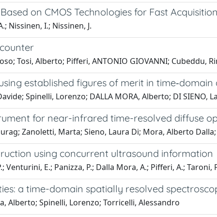
Based on CMOS Technologies for Fast Acquisitio
.; Nissinen, I.; Nissinen, J.
 counter
oso; Tosi, Alberto; Pifferi, ANTONIO GIOVANNI; Cubeddu, Ri
n using established figures of merit in time‑domai
 Davide; Spinelli, Lorenzo; DALLA MORA, Alberto; DI SIENO, L
rument for near-infrared time-resolved diffuse o
g; Zanoletti, Marta; Sieno, Laura Di; Mora, Alberto Dalla; 
ruction using concurrent ultrasound information
 Venturini, E.; Panizza, P.; Dalla Mora, A.; Pifferi, A.; Taroni, P
rties: a time-domain spatially resolved spectros
, Alberto; Spinelli, Lorenzo; Torricelli, Alessandro