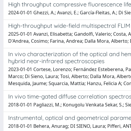
High throughput compressive fluorescence life
2024-01-01 Ghezzi, A.; Avanzi, E.; García-Fleitas, A.; Di Si
High-throughput wide-field multispectral FLIM
2025-01-01 Avanzi, Elisabetta; Gandolfi, Valerio; Costa, 
D'Andrea, Cosimo; Farina, Andrea; Dalla Mora, Alberto; 
In vivo characterization of the optical and 
hybrid near-infrared spectroscopies
2023-01-01 Cortese, Lorenzo; Fernández Esteberena, Pabl
Marco; Di Sieno, Laura; Tosi, Alberto; Dalla Mora, Albe
Mesquida, Jaume; Squarcia, Mattia; Hanzu, Felicia A; Co
In vivo time-gated diffuse correlation spectr
2018-01-01 Pagliazzi, M.; Konugolu Venkata Sekar, S.; Sieno,
Instrumental, optical and geometrical parame
2018-01-01 Behera, Anurag; DI SIENO, Laura; Pifferi, A