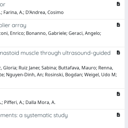
tor
 G.; Farina, A.; D’Andrea, Cosimo
lier array
nconi, Enrico; Bonanno, Gabriele; Geraci, Angelo;
omastoid muscle through ultrasound-guided
 Gloria; Ruiz Janer, Sabina; Buttafava, Mauro; Renna,
ixte; Nguyen-Dinh, An; Rosinski, Bogdan; Weigel, Udo M;
; Pifferi, A.; Dalla Mora, A.
ements: a systematic study