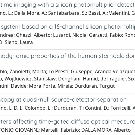
time imaging with a silicon photomultiplier detec
eno, L.; Dalla Mora, A.; Santabarbara, S.; Bassi, A.; Valentini,
 system based on a 16-channel silicon photomultip
Andrea; Ghezzi, Alberto; Lusardi, Nicola; Garzetti, Fabio; Ro
Di Sieno, Laura
hemodynamic properties of the human sternocleid
o; Zanoletti, Marta; Lo Presti, Giuseppe; Aranda Velazquez,
rto; Wojtkiewicz, Stanislaw; Dehghani, Hamid; de Fraguier, S
ntini, Davide; Mora Porta, Mireia; Durduran, Turgut
oscopy at quasi-null source-detector separation
 L. D. I.; Colombo, L.; Durduran, T.; Contini, D.; Torricelli, A.
ters affecting time-gated diffuse optical measur
NTONIO GIOVANNI; Martelli, Fabrizio; DALLA MORA, Alberto