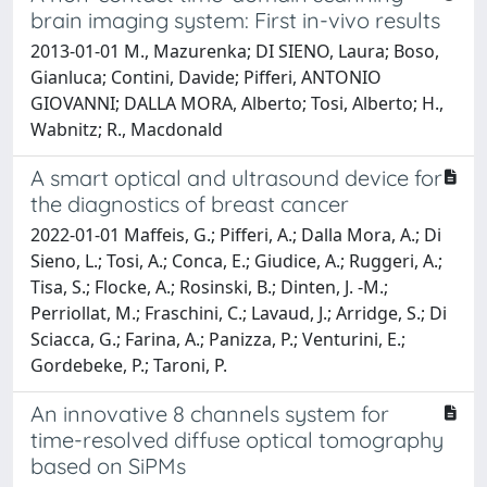
brain imaging system: First in-vivo results
2013-01-01 M., Mazurenka; DI SIENO, Laura; Boso,
Gianluca; Contini, Davide; Pifferi, ANTONIO
GIOVANNI; DALLA MORA, Alberto; Tosi, Alberto; H.,
Wabnitz; R., Macdonald
A smart optical and ultrasound device for
the diagnostics of breast cancer
2022-01-01 Maffeis, G.; Pifferi, A.; Dalla Mora, A.; Di
Sieno, L.; Tosi, A.; Conca, E.; Giudice, A.; Ruggeri, A.;
Tisa, S.; Flocke, A.; Rosinski, B.; Dinten, J. -M.;
Perriollat, M.; Fraschini, C.; Lavaud, J.; Arridge, S.; Di
Sciacca, G.; Farina, A.; Panizza, P.; Venturini, E.;
Gordebeke, P.; Taroni, P.
An innovative 8 channels system for
time-resolved diffuse optical tomography
based on SiPMs