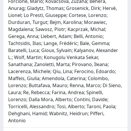
Forcione, Mario; Kovacsova, Zuzana; Behera,
Anurag; Gladytz, Thomas; Grosenick, Dirk; Hervé,
Lionel; Lo Presti, Giuseppe; Cortese, Lorenzo;
Durduran, Turgut; Bejm, Karolina; Morawiec,
Magdalena; Sawosz, Piotr; Kacprzak, Michal;
Gerega, Anna; Liebert, Adam; Belli, Antonio;
Tachtsidis, Ilias; Lange, Frédéric; Bale, Gemma;
Baratelli, Luca; Gioux, Sylvain; Kalyanov, Alexander
L.; Wolf, Martin; Konugolu Venkata Sekar,
Sanathana; Zanoletti, Marta; Pirovano, Ileana;
Lacerenza, Michele; Qiu, Lina; Ferocino, Edoardo;
Maffeis, Giulia; Amendola, Caterina; Colombo,
Lorenzo; Buttafava, Mauro; Renna, Marco; Di Sieno,
Laura; Re, Rebecca; Farina, Andrea; Spinelli,
Lorenzo; Dalla Mora, Alberto; Contini, Davide;
Torricelli, Alessandro; Tosi, Alberto; Taroni, Paola;
Dehghani, Hamid; Wabnitz, Heidrun; Pifferi,
Antonio