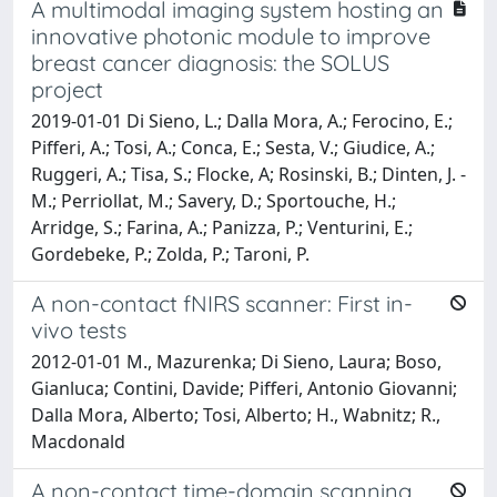
A multimodal imaging system hosting an
innovative photonic module to improve
breast cancer diagnosis: the SOLUS
project
2019-01-01 Di Sieno, L.; Dalla Mora, A.; Ferocino, E.;
Pifferi, A.; Tosi, A.; Conca, E.; Sesta, V.; Giudice, A.;
Ruggeri, A.; Tisa, S.; Flocke, A; Rosinski, B.; Dinten, J. -
M.; Perriollat, M.; Savery, D.; Sportouche, H.;
Arridge, S.; Farina, A.; Panizza, P.; Venturini, E.;
Gordebeke, P.; Zolda, P.; Taroni, P.
A non-contact fNIRS scanner: First in-
vivo tests
2012-01-01 M., Mazurenka; Di Sieno, Laura; Boso,
Gianluca; Contini, Davide; Pifferi, Antonio Giovanni;
Dalla Mora, Alberto; Tosi, Alberto; H., Wabnitz; R.,
Macdonald
A non-contact time-domain scanning