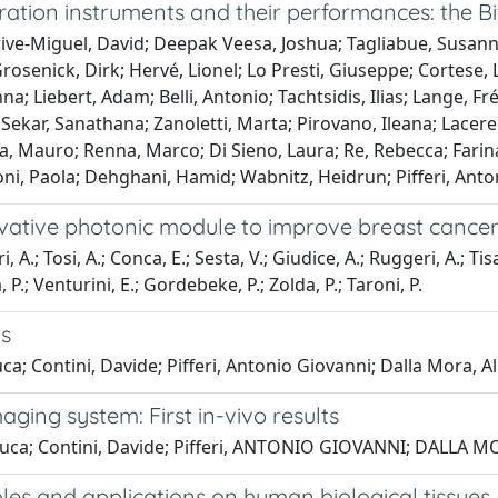
ation instruments and their performances: the B
ive-Miguel, David; Deepak Veesa, Joshua; Tagliabue, Susann
osenick, Dirk; Hervé, Lionel; Lo Presti, Giuseppe; Cortese,
 Liebert, Adam; Belli, Antonio; Tachtsidis, Ilias; Lange, Fré
ekar, Sanathana; Zanoletti, Marta; Pirovano, Ileana; Lacere
, Mauro; Renna, Marco; Di Sieno, Laura; Re, Rebecca; Farina,
aroni, Paola; Dehghani, Hamid; Wabnitz, Heidrun; Pifferi, Anto
ative photonic module to improve breast cancer 
 A.; Tosi, A.; Conca, E.; Sesta, V.; Giudice, A.; Ruggeri, A.; Tisa,
 P.; Venturini, E.; Gordebeke, P.; Zolda, P.; Taroni, P.
ts
a; Contini, Davide; Pifferi, Antonio Giovanni; Dalla Mora, Al
ing system: First in-vivo results
uca; Contini, Davide; Pifferi, ANTONIO GIOVANNI; DALLA MOR
ples and applications on human biological tissues