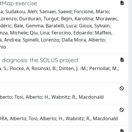
itMap exercise
a; Sudakou, Aleh; Samaei, Saeed; Forcione, Mario;
 Lorenzo; Durduran, Turgut; Bejm, Karolina; Morawiec,
déric; Bale, Gemma; Baratelli, Luca; Gioux, Sylvain;
nza, Michele; Qiu, Lina; Ferocino, Edoardo; Maffeis,
 Andrea; Spinelli, Lorenzo; Dalla Mora, Alberto;
nio
diagnosis: the SOLUS project
 S.; Flocke, A; Rosinski, B.; Dinten, J. -M.; Perriollat, M.;
berto; Tosi, Alberto; H., Wabnitz; R., Macdonald
A, Alberto; Tosi, Alberto; H., Wabnitz; R., Macdonald