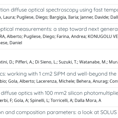
ration diffuse optical spectroscopy using fast temp
Laura; Pugliese, Diego; Bargigia, Ilaria; Janner, Davide; Dall
optical measurements: a step toward next generat
RA, Alberto; Pugliese, Diego; Farina, Andrea; KONUGOLU VE
ese, Daniel
ini, D.; Pifferi, A.; Di Sieno, L.; Suzuki, T.; Watanabe, M.; Mur
cs: working with 1 cm2 SiPM and well-beyond the s
abio; Gola, Alberto; Lacerenza, Michele; Behera, Anurag; Con
diffuse optics with 100 mm2 silicon photomultipli
bi, F; Gola, A; Spinelli, L; Torricelli, A; Dalla Mora, A
ion and composition parameters: a look at SOLUS 