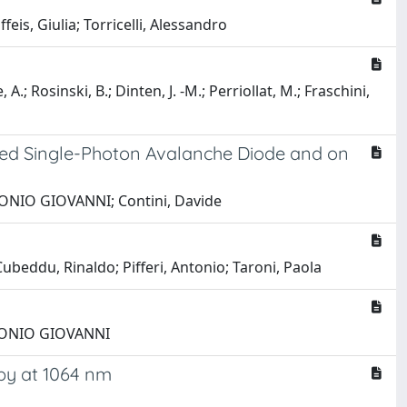
feis, Giulia; Torricelli, Alessandro
, A.; Rosinski, B.; Dinten, J. -M.; Perriollat, M.; Fraschini,
ted Single-Photon Avalanche Diode and on
ANTONIO GIOVANNI; Contini, Davide
Cubeddu, Rinaldo; Pifferi, Antonio; Taroni, Paola
ANTONIO GIOVANNI
py at 1064 nm