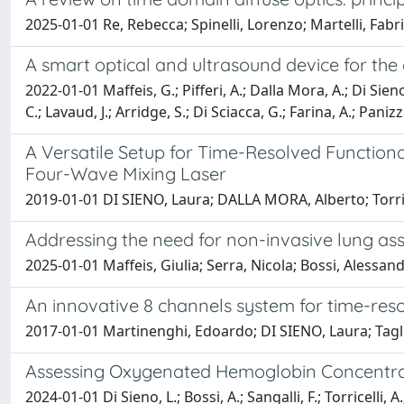
2025-01-01 Re, Rebecca; Spinelli, Lorenzo; Martelli, Fabri
A smart optical and ultrasound device for the
2022-01-01 Maffeis, G.; Pifferi, A.; Dalla Mora, A.; Di Sieno, 
C.; Lavaud, J.; Arridge, S.; Di Sciacca, G.; Farina, A.; Paniz
A Versatile Setup for Time-Resolved Functio
Four-Wave Mixing Laser
2019-01-01 DI SIENO, Laura; DALLA MORA, Alberto; Torric
Addressing the need for non-invasive lung ass
2025-01-01 Maffeis, Giulia; Serra, Nicola; Bossi, Alessand
An innovative 8 channels system for time-res
2017-01-01 Martinenghi, Edoardo; DI SIENO, Laura; Tag
Assessing Oxygenated Hemoglobin Concentrat
2024-01-01 Di Sieno, L.; Bossi, A.; Sangalli, F.; Torricelli, A