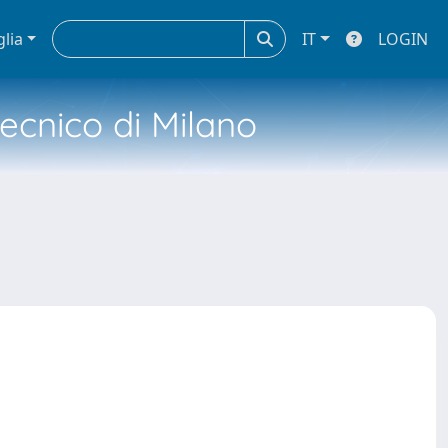
glia
IT
LOGIN
tecnico di Milano