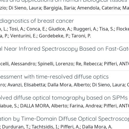
zio; Di Sieno, Laura; Bargigia, Ilaria; Amendola, Caterina; Maf
 diagnostics of breast cancer
L.; Tosi, A.; Conca, E.; Giudice, A.; Ruggeri, A.; Tisa, S.; Flocke
za, P.; Venturini, E.; Gordebeke, P.; Taroni, P.
nal Near Infrared Spectroscopy Based on Fast-Ga
elli, Alessandro; Spinelli, Lorenzo; Re, Rebecca; Pifferi, 
essment with time-resolved diffuse optics
ro; Avanzi, Elisabetta; Dalla Mora, Alberto; Di Sieno, Laura; 
olved diffuse optical tomography based on SiPMs
liabue, S.; DALLA MORA, Alberto; Farina, Andrea; Pifferi, 
ion by Time-Domain Diffuse Optical Spectrosco
.; Durduran, T.; Tachtsidis, I.; Pifferi, A.; Dalla Mora, A.