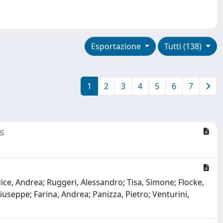
Esportazione
Tutti (138)
1
2
3
4
5
6
7
s
dice, Andrea; Ruggeri, Alessandro; Tisa, Simone; Flocke,
iuseppe; Farina, Andrea; Panizza, Pietro; Venturini,