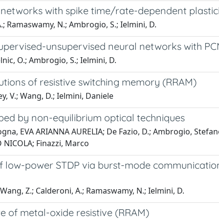
tworks with spike time/rate-dependent plastic
 A.; Ramaswamy, N.; Ambrogio, S.; Ielmini, D.
d supervised-unsupervised neural networks with P
nic, O.; Ambrogio, S.; Ielmini, D.
butions of resistive switching memory (RRAM)
, V.; Wang, D.; Ielmini, Daniele
bed by non-equilibrium optical techniques
gna, EVA ARIANNA AURELIA; De Fazio, D.; Ambrogio, Stefano;
LIO NICOLA; Finazzi, Marco
f low-power STDP via burst-mode communication
; Wang, Z.; Calderoni, A.; Ramaswamy, N.; Ielmini, D.
e of metal-oxide resistive (RRAM)