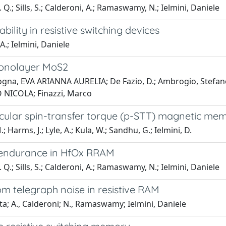
.; Sills, S.; Calderoni, A.; Ramaswamy, N.; Ielmini, Daniele
ility in resistive switching devices
.; Ielmini, Daniele
 monolayer MoS2
gna, EVA ARIANNA AURELIA; De Fazio, D.; Ambrogio, Stefano;
LIO NICOLA; Finazzi, Marco
cular spin-transfer torque (p-STT) magnetic me
 Harms, J.; Lyle, A.; Kula, W.; Sandhu, G.; Ielmini, D.
 endurance in HfO
x
RRAM
.; Sills, S.; Calderoni, A.; Ramaswamy, N.; Ielmini, Daniele
m telegraph noise in resistive RAM
ta; A., Calderoni; N., Ramaswamy; Ielmini, Daniele