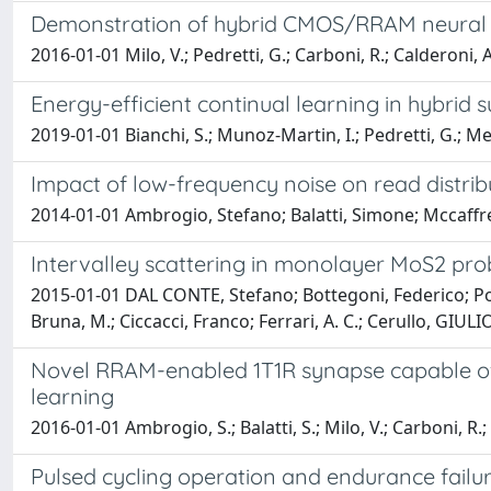
Demonstration of hybrid CMOS/RRAM neural ne
2016-01-01 Milo, V.; Pedretti, G.; Carboni, R.; Calderoni,
Energy-efficient continual learning in hybri
2019-01-01 Bianchi, S.; Munoz-Martin, I.; Pedretti, G.; Mel
Impact of low-frequency noise on read distri
2014-01-01 Ambrogio, Stefano; Balatti, Simone; Mccaffrey
Intervalley scattering in monolayer MoS2 pro
2015-01-01 DAL CONTE, Stefano; Bottegoni, Federico; Po
Bruna, M.; Ciccacci, Franco; Ferrari, A. C.; Cerullo, GIU
Novel RRAM-enabled 1T1R synapse capable o
learning
2016-01-01 Ambrogio, S.; Balatti, S.; Milo, V.; Carboni, R.
Pulsed cycling operation and endurance failur