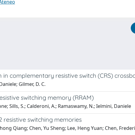
 Ateneo
n in complementary resistive switch (CRS) crossb
aniele; Gilmer, D. C.
resistive switching memory (RRAM)
e; Sills, S.; Calderoni, A.; Ramaswamy, N.; Ielmini, Daniele
2
resistive switching memories
hong Qiang; Chen, Yu Sheng; Lee, Heng Yuan; Chen, Frederick