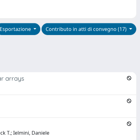
Esportazione
Contributo in atti di convegno (17)
ar arrays
 T.; Ielmini, Daniele