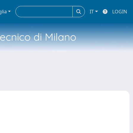
glia
IT
LOGIN
tecnico di Milano