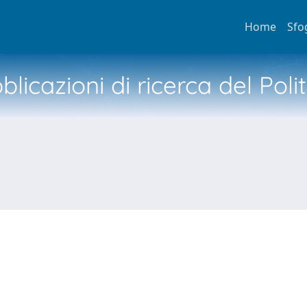
Home
Sfo
licazioni di ricerca del Poli
N