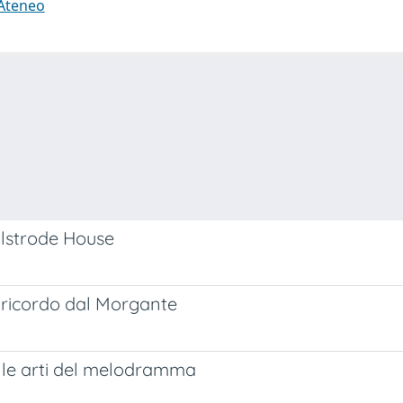
 Ateneo
ulstrode House
o ricordo dal Morgante
e le arti del melodramma