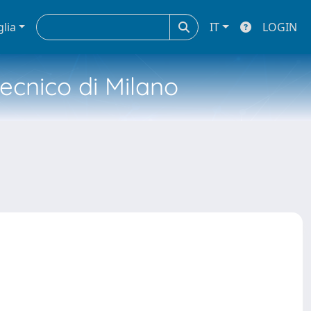
glia
IT
LOGIN
tecnico di Milano