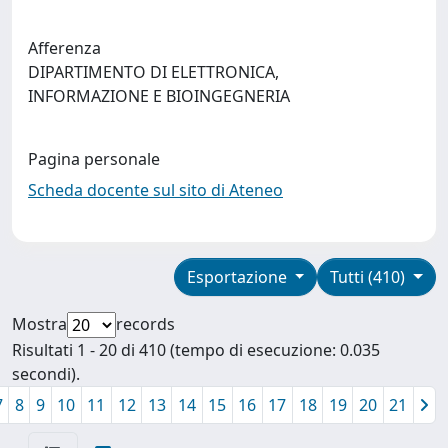
Afferenza
DIPARTIMENTO DI ELETTRONICA,
INFORMAZIONE E BIOINGEGNERIA
Pagina personale
Scheda docente sul sito di Ateneo
Esportazione
Tutti (410)
Mostra
records
Risultati 1 - 20 di 410 (tempo di esecuzione: 0.035
secondi).
7
8
9
10
11
12
13
14
15
16
17
18
19
20
21