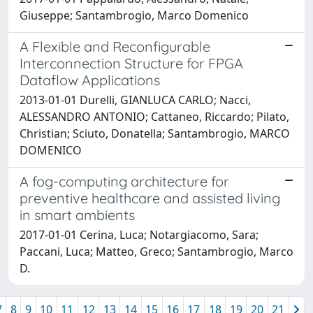
Giuseppe; Santambrogio, Marco Domenico
A Flexible and Reconfigurable
Interconnection Structure for FPGA
Dataflow Applications
2013-01-01 Durelli, GIANLUCA CARLO; Nacci,
ALESSANDRO ANTONIO; Cattaneo, Riccardo; Pilato,
Christian; Sciuto, Donatella; Santambrogio, MARCO
DOMENICO
A fog-computing architecture for
preventive healthcare and assisted living
in smart ambients
2017-01-01 Cerina, Luca; Notargiacomo, Sara;
Paccani, Luca; Matteo, Greco; Santambrogio, Marco
D.
7
8
9
10
11
12
13
14
15
16
17
18
19
20
21