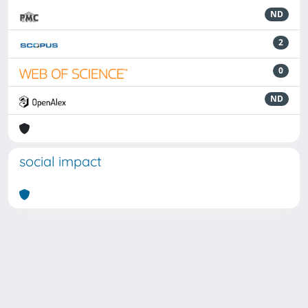
ND
2
0
ND
social impact