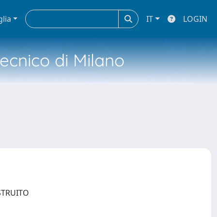
glia
IT
LOGIN
tecnico di Milano
OSTRUITO