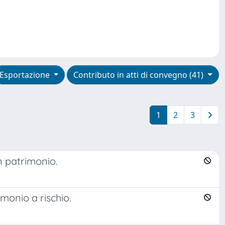
Esportazione
Contributo in atti di convegno (41)
1
2
3
un patrimonio.
imonio a rischio.