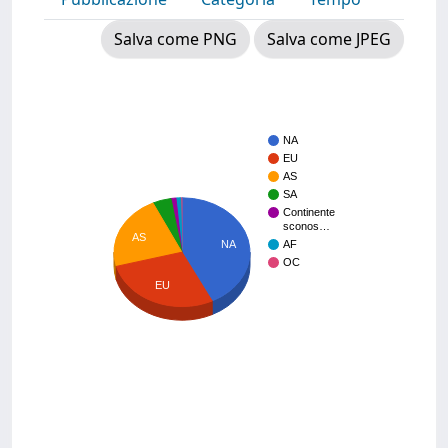
Salva come PNG
Salva come JPEG
NA
EU
AS
SA
Continente
sconos…
AS
NA
AF
OC
EU