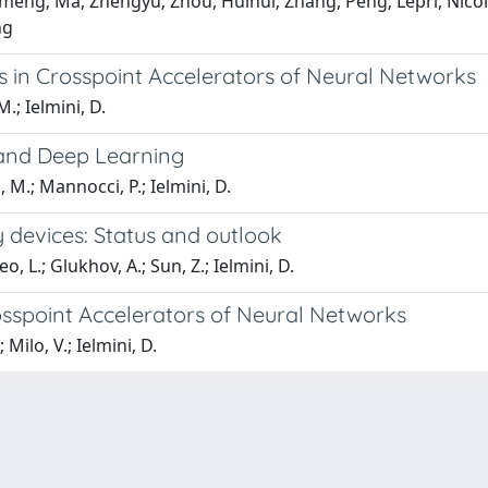
eng; Ma, Zhengyu; Zhou, Huihui; Zhang, Peng; Lepri, Nicola
ng
s in Crosspoint Accelerators of Neural Networks
.; Ielmini, D.
and Deep Learning
 M.; Mannocci, P.; Ielmini, D.
evices: Status and outlook
, L.; Glukhov, A.; Sun, Z.; Ielmini, D.
sspoint Accelerators of Neural Networks
Milo, V.; Ielmini, D.