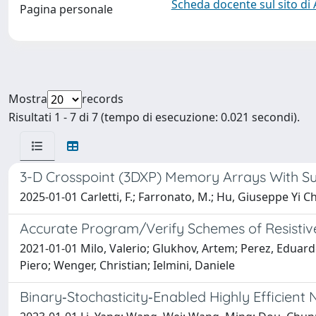
Scheda docente sul sito di
Pagina personale
Mostra
records
Risultati 1 - 7 di 7 (tempo di esecuzione: 0.021 secondi).
3-D Crosspoint (3DXP) Memory Arrays With Su
2025-01-01 Carletti, F.; Farronato, M.; Hu, Giuseppe Yi Cheng
Accurate Program/Verify Schemes of Resisti
2021-01-01 Milo, Valerio; Glukhov, Artem; Perez, Eduard
Piero; Wenger, Christian; Ielmini, Daniele
Binary‐Stochasticity‐Enabled Highly Efficien