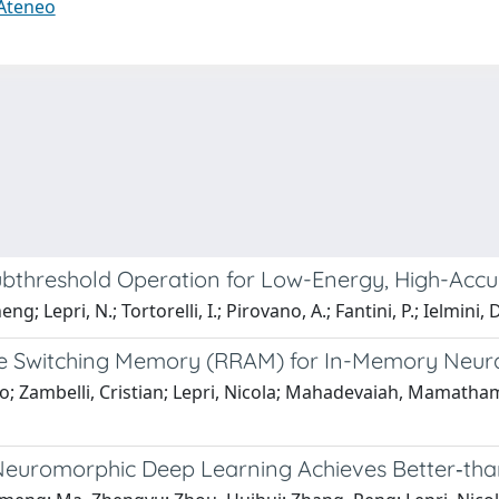
 Ateneo
bthreshold Operation for Low-Energy, High-Acc
; Lepri, N.; Tortorelli, I.; Pirovano, A.; Fantini, P.; Ielmini, D
ve Switching Memory (RRAM) for In-Memory Neura
o; Zambelli, Cristian; Lepri, Nicola; Mahadevaiah, Mamatham
t Neuromorphic Deep Learning Achieves Better‐t