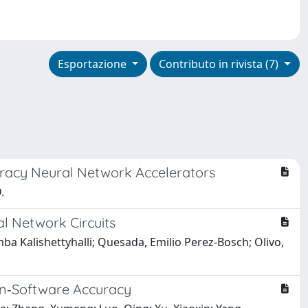
Esportazione
Contributo in rivista (7)
uracy Neural Network Accelerators
.
l Network Circuits
ba Kalishettyhalli; Quesada, Emilio Perez-Bosch; Olivo,
han‐Software Accuracy