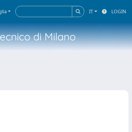
glia
IT
LOGIN
tecnico di Milano