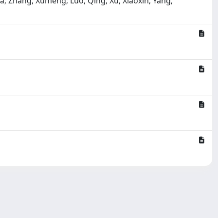
; Zhang, Xumeng; Luo, Qing; Xu, Xiaoxin; Yang,