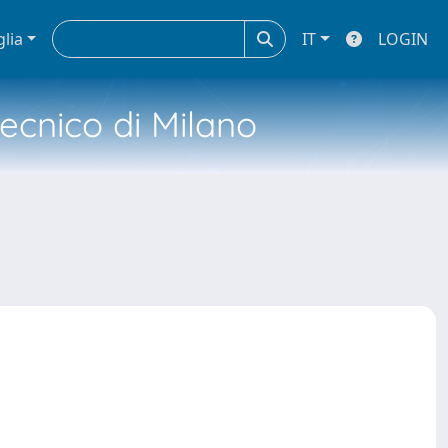
glia
IT
LOGIN
tecnico di Milano