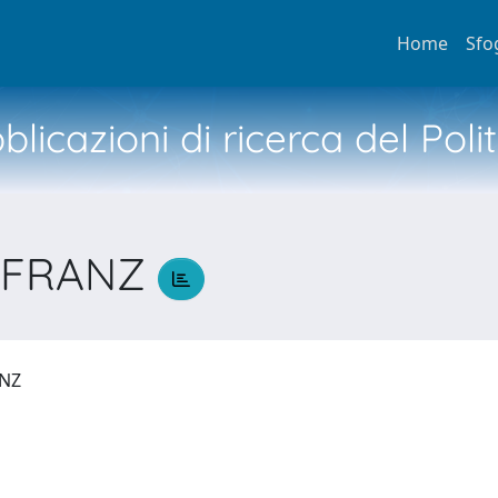
Home
Sfo
licazioni di ricerca del Poli
O FRANZ
ANZ
N