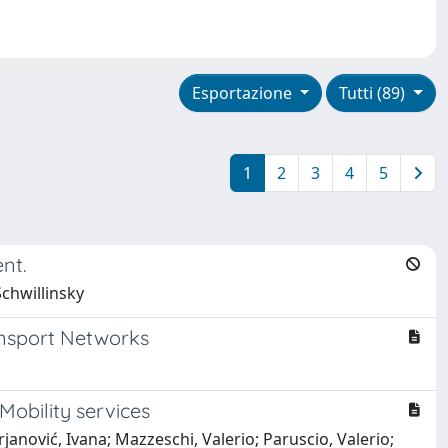
Esportazione
Tutti (89)
1
2
3
4
5
nt.
Schwillinsky
ansport Networks
Mobility services
anović, Ivana; Mazzeschi, Valerio; Paruscio, Valerio;