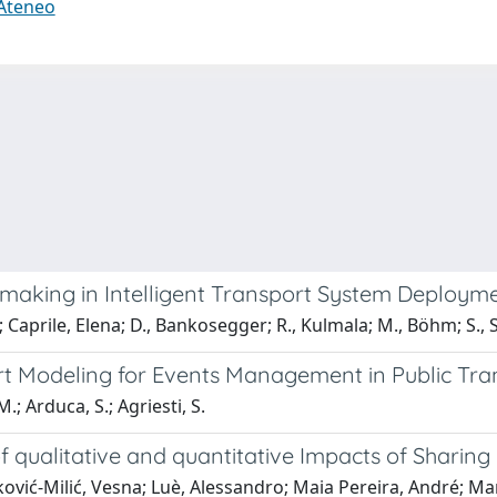
 Ateneo
 making in Intelligent Transport System Deployme
aprile, Elena; D., Bankosegger; R., Kulmala; M., Böhm; S., 
rt Modeling for Events Management in Public Tr
.; Arduca, S.; Agriesti, S.
f qualitative and quantitative Impacts of Sharing 
ić-Milić, Vesna; Luè, Alessandro; Maia Pereira, André; Marj