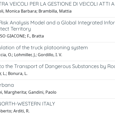
A VEICOLI PER LA GESTIONE DI VEICOLI ATTI
oli, Monica Barbara; Brambilla, Mattia
isk Analysis Model and a Global Integrated Inf
tect Territory
SO GIACONE; F., Bratta
mulation of the truck platooning system
a, O.; Lohmiller, J.; Gordillo, I. V.
to the Transport of Dangerous Substances by Ro
, L.; Bonura, L.
 urbana
i, Margherita; Gandini, Paolo
NORTH-WESTERN ITALY
erto; Arditi, R.