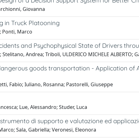
Design of a Decision Support System for Better Ch
archionni, Giovanna
ing in Truck Platooning
; Ponti, Marco
cidents and Psychophysical State of Drivers thr
lo; Stelitano, Andrea; Triboli, ULDERICO MICHELE ALBERTO; G
ngerous goods transportation - Application of A
ti, Fabio; Iuliano, Rosanna; Pastorelli, Giuseppe
rancesca; Lue, Alessandro; Studer, Luca
re: strumento di supporto e valutazione ed applicaz
arco; Sala, Gabriella; Veronesi, Eleonora