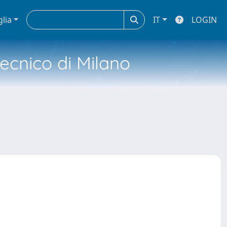
glia
IT
LOGIN
tecnico di Milano