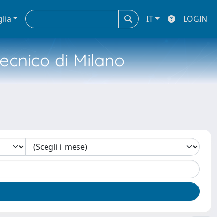
glia
IT
LOGIN
tecnico di Milano