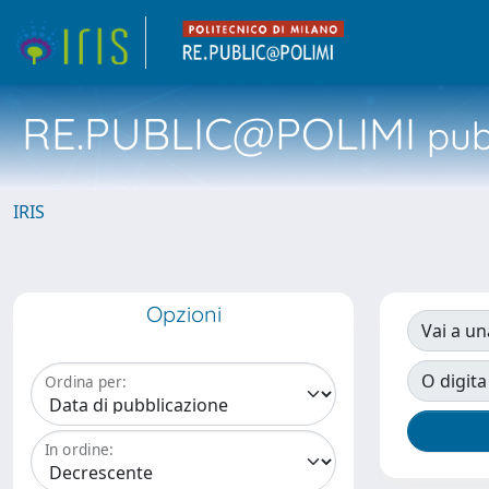
RE.PUBLIC@POLIMI
pubb
IRIS
Opzioni
Vai a un
O digita
Ordina per:
In ordine: