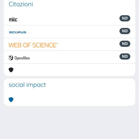
Citazioni
ND
ND
ND
ND
social impact