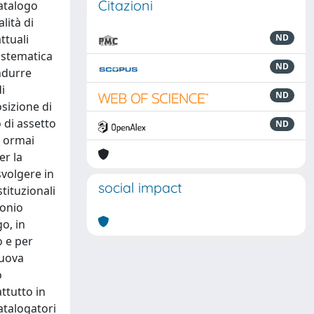
Citazioni
Catalogo
lità di
ttuali
ND
sistematica
ND
ndurre
i
ND
sizione di
o di assetto
ND
o ormai
er la
svolgere in
social impact
tituzionali
monio
o, in
o e per
nuova
o
ttutto in
atalogatori