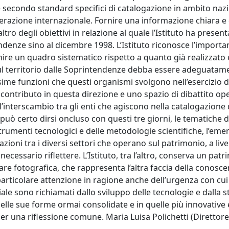
secondo standard specifici di catalogazione in ambito nazi
perazione internazionale. Fornire una informazione chiara e 
ro degli obiettivi in relazione al quale l’Istituto ha presenta
denze sino al dicembre 1998. L’Istituto riconosce l’importanz
rnire un quadro sistematico rispetto a quanto già realizzato 
sul territorio dalle Soprintendenze debba essere adeguatam
issime funzioni che questi organismi svolgono nell’esercizio 
 contributo in questa direzione e uno spazio di dibattito op
l’interscambio tra gli enti che agiscono nella catalogazione 
 può certo dirsi oncluso con questi tre giorni, le tematiche 
strumenti tecnologici e delle metodologie scientifiche, l’eme
zioni tra i diversi settori che operano sul patrimonio, a live
ecessario riflettere. L’Istituto, tra l’altro, conserva un pat
are fotografica, che rappresenta l’altra faccia della conosce
rticolare attenzione in ragione anche dell’urgenza con cui i
e sono richiamati dallo sviluppo delle tecnologie e dalla s
elle sue forme ormai consolidate e in quelle più innovative 
 una riflessione comune. Maria Luisa Polichetti (Direttore 