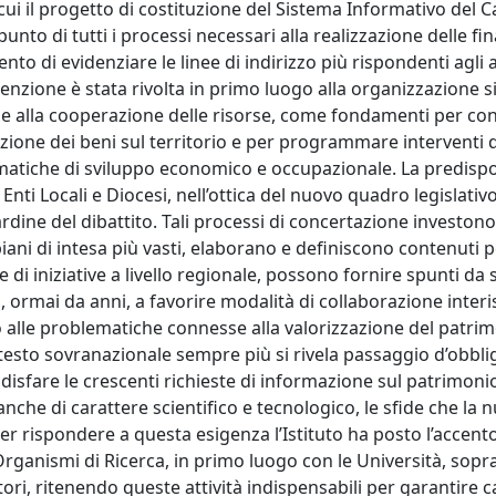
ui il progetto di costituzione del Sistema Informativo del 
nto di tutti i processi necessari alla realizzazione delle fina
to di evidenziare le linee di indirizzo più rispondenti agli a
attenzione è stata rivolta in primo luogo alla organizzazione 
e e alla cooperazione delle risorse, come fondamenti per co
azione dei beni sul territorio e per programmare interventi d
matiche di sviluppo economico e occupazionale. La predispo
Enti Locali e Diocesi, nell’ottica del nuovo quadro legislativ
cardine del dibattito. Tali processi di concertazione investon
 piani di intesa più vasti, elaborano e definiscono contenuti p
ne di iniziative a livello regionale, possono fornire spunti da 
 ormai da anni, a favorire modalità di collaborazione interis
etto alle problematiche connesse alla valorizzazione del patri
ntesto sovranazionale sempre più si rivela passaggio d’obblig
ddisfare le crescenti richieste di informazione sul patrimoni
che di carattere scientifico e tecnologico, le sfide che la 
er rispondere a questa esigenza l’Istituto ha posto l’accent
rganismi di Ricerca, in primo luogo con le Università, sopra
ri, ritenendo queste attività indispensabili per garantire c