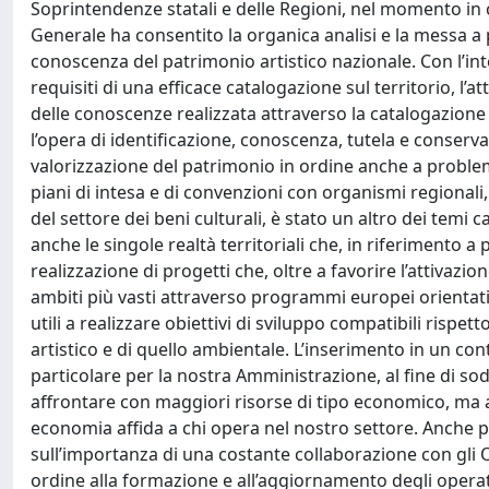
Soprintendenze statali e delle Regioni, nel momento in c
Generale ha consentito la organica analisi e la messa a pu
conoscenza del patrimonio artistico nazionale. Con l’inten
requisiti di una efficace catalogazione sul territorio, l’
delle conoscenze realizzata attraverso la catalogazion
l’opera di identificazione, conoscenza, tutela e conserv
valorizzazione del patrimonio in ordine anche a proble
piani di intesa e di convenzioni con organismi regionali, 
del settore dei beni culturali, è stato un altro dei temi 
anche le singole realtà territoriali che, in riferimento a
realizzazione di progetti che, oltre a favorire l’attivazio
ambiti più vasti attraverso programmi europei orientati,
utili a realizzare obiettivi di sviluppo compatibili risp
artistico e di quello ambientale. L’inserimento in un co
particolare per la nostra Amministrazione, al fine di so
affrontare con maggiori risorse di tipo economico, ma an
economia affida a chi opera nel nostro settore. Anche p
sull’importanza di una costante collaborazione con gli O
ordine alla formazione e all’aggiornamento degli operato