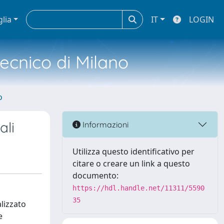
glia
IT
LOGIN
tecnico di Milano
o
ali
Informazioni
Utilizza questo identificativo per
citare o creare un link a questo
documento:
https://hdl.handle.net/11311/5590
35
lizzato
e