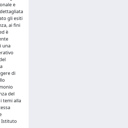
onale e
dettagliata
to gli esiti
a, ai fini
ed è
ente
di una
erativo
del
da
rgere di
llo
rimonio
nza del
 temi alla
tessa
e
Istituto