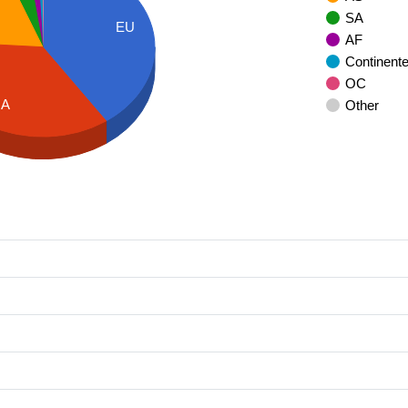
SA
EU
AF
Continent
OC
NA
Other