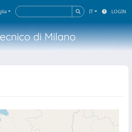
glia
IT
LOGIN
tecnico di Milano