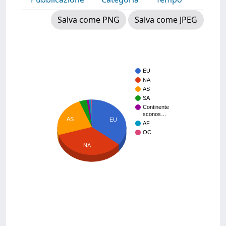
Salva come PNG
Salva come JPEG
EU
NA
AS
SA
Continente
sconos…
AS
EU
AF
OC
NA