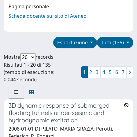
Pagina personale
Scheda docente sul sito di Ateneo
Esportazione
Tutti (135)
Mostra
records
Risultati 1 - 20 di 135
(tempo di esecuzione:
1
2
3
4
5
6
7
0.044 secondi).
3D dynamic response of submerged
floating tunnels under seismic and
hydrodynamic excitation
2008-01-01 DI PILATO, MARIA GRAZIA; Perotti,
Federico; P., Fogazzi