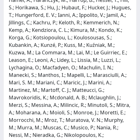
S.; Horikawa, S.; Hu, J.; Hubaut, F.; Hucker, J.; Hugues,
T.; Hungerford, E. V.; Ianni, A.; Ippolito, V.; Jamil, A.;
Jillings, C.; Kachru, P.; Keloth, R.; Kemmerich, N.;
Kemp, A.; Kendziora, C. L.; Kimura, M.; Kondo, K.;
Korga, G.; Kotsiopoulou, L.; Koulosousas, S.;
Kubankin, A.; Kunzé, P.; Kuss, M.; Kuźniak, M.;
Kuzwa, M.; La Commara, M.; Lai, M.; Le Guirriec, E.;
Leason, E.; Leoni, A.; Lidey, L.; Lissia, M.; Luzzi, L.;
Lychagina, O.; Macfadyen, O.; Machulin, I. N.;
Manecki, S.; Manthos, I.; Mapelli, L.; Marasciulli, A.;
Mari, S. M.; Mariani, C.; Maricic, J.; Marini, A.;
Martinez, M.; Martoff, C. J.; Matteucci, G.;
Mavrokoridis, K.; Mcdonald, A. B.; Mclaughlin, J.;
Merzi, S.; Messina, A.; Milincic, R.; Minutoli, S.; Mitra,
A.; Moharana, A.; Moioli, S.; Monroe, J.; Moretti, E.;
Morrocchi, M.; Mroz, T.; Muratova, V. N.; Murphy,
M.; Murra, M.; Muscas, C.; Musico, P.; Nania, R.;
Nessi, M.; Nieradka, G.; Nikolopoulos, K.;