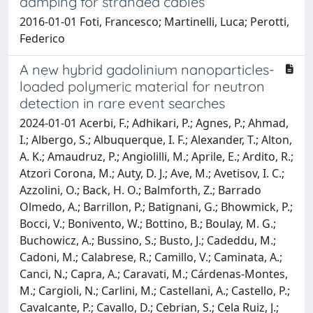
damping for stranded cables
2016-01-01 Foti, Francesco; Martinelli, Luca; Perotti,
Federico
A new hybrid gadolinium nanoparticles-
loaded polymeric material for neutron
detection in rare event searches
2024-01-01 Acerbi, F.; Adhikari, P.; Agnes, P.; Ahmad,
I.; Albergo, S.; Albuquerque, I. F.; Alexander, T.; Alton,
A. K.; Amaudruz, P.; Angiolilli, M.; Aprile, E.; Ardito, R.;
Atzori Corona, M.; Auty, D. J.; Ave, M.; Avetisov, I. C.;
Azzolini, O.; Back, H. O.; Balmforth, Z.; Barrado
Olmedo, A.; Barrillon, P.; Batignani, G.; Bhowmick, P.;
Bocci, V.; Bonivento, W.; Bottino, B.; Boulay, M. G.;
Buchowicz, A.; Bussino, S.; Busto, J.; Cadeddu, M.;
Cadoni, M.; Calabrese, R.; Camillo, V.; Caminata, A.;
Canci, N.; Capra, A.; Caravati, M.; Cárdenas-Montes,
M.; Cargioli, N.; Carlini, M.; Castellani, A.; Castello, P.;
Cavalcante, P.; Cavallo, D.; Cebrian, S.; Cela Ruiz, J.;