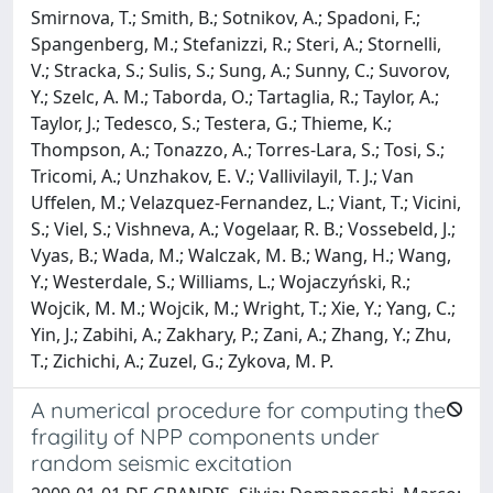
Smirnova, T.; Smith, B.; Sotnikov, A.; Spadoni, F.;
Spangenberg, M.; Stefanizzi, R.; Steri, A.; Stornelli,
V.; Stracka, S.; Sulis, S.; Sung, A.; Sunny, C.; Suvorov,
Y.; Szelc, A. M.; Taborda, O.; Tartaglia, R.; Taylor, A.;
Taylor, J.; Tedesco, S.; Testera, G.; Thieme, K.;
Thompson, A.; Tonazzo, A.; Torres-Lara, S.; Tosi, S.;
Tricomi, A.; Unzhakov, E. V.; Vallivilayil, T. J.; Van
Uffelen, M.; Velazquez-Fernandez, L.; Viant, T.; Vicini,
S.; Viel, S.; Vishneva, A.; Vogelaar, R. B.; Vossebeld, J.;
Vyas, B.; Wada, M.; Walczak, M. B.; Wang, H.; Wang,
Y.; Westerdale, S.; Williams, L.; Wojaczyński, R.;
Wojcik, M. M.; Wojcik, M.; Wright, T.; Xie, Y.; Yang, C.;
Yin, J.; Zabihi, A.; Zakhary, P.; Zani, A.; Zhang, Y.; Zhu,
T.; Zichichi, A.; Zuzel, G.; Zykova, M. P.
A numerical procedure for computing the
fragility of NPP components under
random seismic excitation