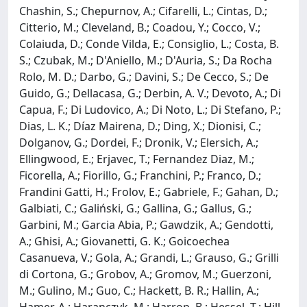
Chashin, S.; Chepurnov, A.; Cifarelli, L.; Cintas, D.;
Citterio, M.; Cleveland, B.; Coadou, Y.; Cocco, V.;
Colaiuda, D.; Conde Vilda, E.; Consiglio, L.; Costa, B.
S.; Czubak, M.; D'Aniello, M.; D'Auria, S.; Da Rocha
Rolo, M. D.; Darbo, G.; Davini, S.; De Cecco, S.; De
Guido, G.; Dellacasa, G.; Derbin, A. V.; Devoto, A.; Di
Capua, F.; Di Ludovico, A.; Di Noto, L.; Di Stefano, P.;
Dias, L. K.; Díaz Mairena, D.; Ding, X.; Dionisi, C.;
Dolganov, G.; Dordei, F.; Dronik, V.; Elersich, A.;
Ellingwood, E.; Erjavec, T.; Fernandez Diaz, M.;
Ficorella, A.; Fiorillo, G.; Franchini, P.; Franco, D.;
Frandini Gatti, H.; Frolov, E.; Gabriele, F.; Gahan, D.;
Galbiati, C.; Galiński, G.; Gallina, G.; Gallus, G.;
Garbini, M.; Garcia Abia, P.; Gawdzik, A.; Gendotti,
A.; Ghisi, A.; Giovanetti, G. K.; Goicoechea
Casanueva, V.; Gola, A.; Grandi, L.; Grauso, G.; Grilli
di Cortona, G.; Grobov, A.; Gromov, M.; Guerzoni,
M.; Gulino, M.; Guo, C.; Hackett, B. R.; Hallin, A.;
Hamer, A.; Haranczyk, M.; Harrop, B.; Hessel, T.; Hill,