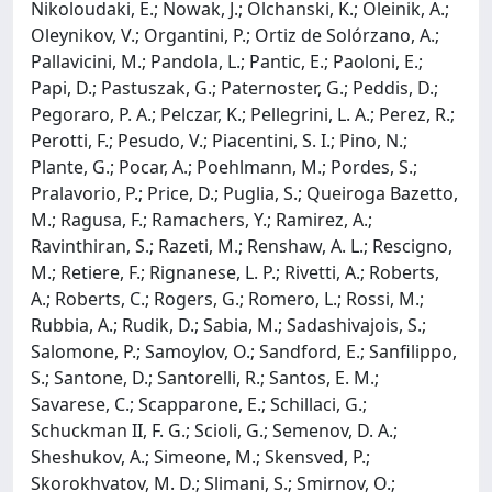
Nikoloudaki, E.; Nowak, J.; Olchanski, K.; Oleinik, A.;
Oleynikov, V.; Organtini, P.; Ortiz de Solórzano, A.;
Pallavicini, M.; Pandola, L.; Pantic, E.; Paoloni, E.;
Papi, D.; Pastuszak, G.; Paternoster, G.; Peddis, D.;
Pegoraro, P. A.; Pelczar, K.; Pellegrini, L. A.; Perez, R.;
Perotti, F.; Pesudo, V.; Piacentini, S. I.; Pino, N.;
Plante, G.; Pocar, A.; Poehlmann, M.; Pordes, S.;
Pralavorio, P.; Price, D.; Puglia, S.; Queiroga Bazetto,
M.; Ragusa, F.; Ramachers, Y.; Ramirez, A.;
Ravinthiran, S.; Razeti, M.; Renshaw, A. L.; Rescigno,
M.; Retiere, F.; Rignanese, L. P.; Rivetti, A.; Roberts,
A.; Roberts, C.; Rogers, G.; Romero, L.; Rossi, M.;
Rubbia, A.; Rudik, D.; Sabia, M.; Sadashivajois, S.;
Salomone, P.; Samoylov, O.; Sandford, E.; Sanfilippo,
S.; Santone, D.; Santorelli, R.; Santos, E. M.;
Savarese, C.; Scapparone, E.; Schillaci, G.;
Schuckman II, F. G.; Scioli, G.; Semenov, D. A.;
Sheshukov, A.; Simeone, M.; Skensved, P.;
Skorokhvatov, M. D.; Slimani, S.; Smirnov, O.;