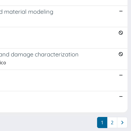
nd material modeling
 and damage characterization
ico
1
2