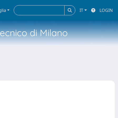
glia
IT
LOGIN
tecnico di Milano