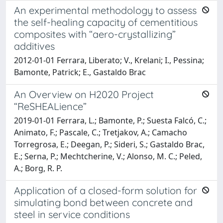
An experimental methodology to assess
the self-healing capacity of cementitious
composites with “aero-crystallizing”
additives
2012-01-01 Ferrara, Liberato; V., Krelani; I., Pessina;
Bamonte, Patrick; E., Gastaldo Brac
An Overview on H2020 Project
“ReSHEALience”
2019-01-01 Ferrara, L.; Bamonte, P.; Suesta Falcó, C.;
Animato, F.; Pascale, C.; Tretjakov, A.; Camacho
Torregrosa, E.; Deegan, P.; Sideri, S.; Gastaldo Brac,
E.; Serna, P.; Mechtcherine, V.; Alonso, M. C.; Peled,
A.; Borg, R. P.
Application of a closed-form solution for
simulating bond between concrete and
steel in service conditions