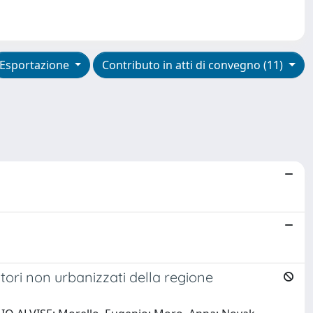
Esportazione
Contributo in atti di convegno (11)
rritori non urbanizzati della regione