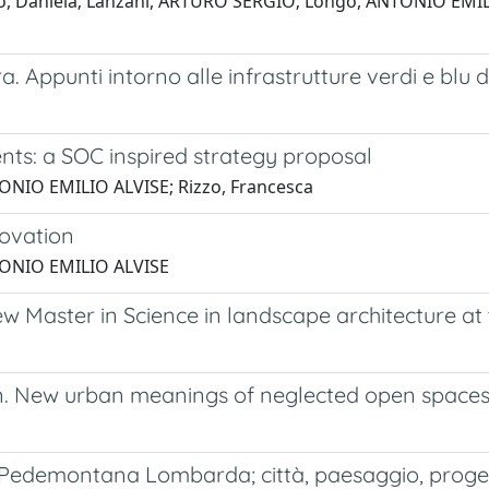
ambino, Daniela; Lanzani, ARTURO SERGIO; Longo, ANTONIO EM
. Appunti intorno alle infrastrutture verdi e blu 
nts: a SOC inspired strategy proposal
TONIO EMILIO ALVISE; Rizzo, Francesca
novation
NTONIO EMILIO ALVISE
Master in Science in landscape architecture at t
on. New urban meanings of neglected open space
Pedemontana Lombarda; città, paesaggio, progetti