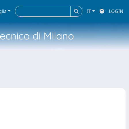
glia
IT
LOGIN
tecnico di Milano