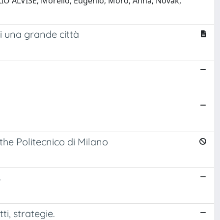
ILIO ALVISE; Morello, Eugenio; Moro, Anna; Novak,
di una grande città
he Politecnico di Milano
s
, strategie.