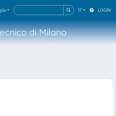
glia
IT
LOGIN
tecnico di Milano