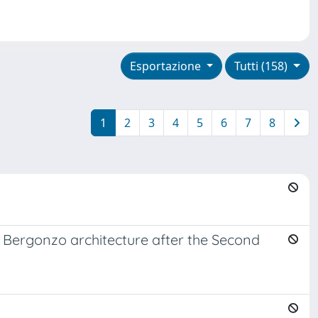
Esportazione
Tutti (158)
1
2
3
4
5
6
7
8
ro Bergonzo architecture after the Second