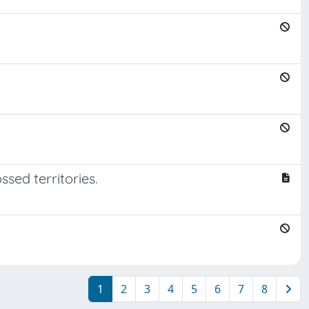
sed territories.
1
2
3
4
5
6
7
8