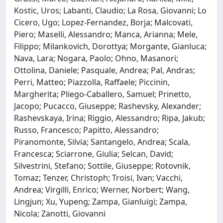
Kostic, Uros; Labanti, Claudio; La Rosa, Giovanni; Lo
Cicero, Ugo; Lopez-Fernandez, Borja; Malcovati,
Piero; Maselli, Alessandro; Manca, Arianna; Mele,
Filippo; Milankovich, Dorottya; Morgante, Gianluca;
Nava, Lara; Nogara, Paolo; Ohno, Masanori;
Ottolina, Daniele; Pasquale, Andrea; Pal, Andras;
Perri, Matteo; Piazzolla, Raffaele; Piccinin,
Margherita; Pliego-Caballero, Samuel; Prinetto,
Jacopo; Pucacco, Giuseppe; Rashevsky, Alexander;
Rashevskaya, Irina; Riggio, Alessandro; Ripa, Jakub;
Russo, Francesco; Papitto, Alessandro;
Piranomonte, Silvia; Santangelo, Andrea; Scala,
Francesca; Sciarrone, Giulia; Selcan, David;
Silvestrini, Stefano; Sottile, Giuseppe; Rotovnik,
Tomaz; Tenzer, Christoph; Troisi, Ivan; Vacchi,
Andrea; Virgilli, Enrico; Werner, Norbert; Wang,
Lingjun; Xu, Yupeng; Zampa, Gianluigi; Zampa,
Nicola; Zanotti, Giovanni