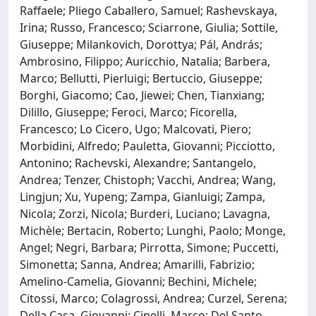
Raffaele; Pliego Caballero, Samuel; Rashevskaya,
Irina; Russo, Francesco; Sciarrone, Giulia; Sottile,
Giuseppe; Milankovich, Dorottya; Pál, András;
Ambrosino, Filippo; Auricchio, Natalia; Barbera,
Marco; Bellutti, Pierluigi; Bertuccio, Giuseppe;
Borghi, Giacomo; Cao, Jiewei; Chen, Tianxiang;
Dilillo, Giuseppe; Feroci, Marco; Ficorella,
Francesco; Lo Cicero, Ugo; Malcovati, Piero;
Morbidini, Alfredo; Pauletta, Giovanni; Picciotto,
Antonino; Rachevski, Alexandre; Santangelo,
Andrea; Tenzer, Chistoph; Vacchi, Andrea; Wang,
Lingjun; Xu, Yupeng; Zampa, Gianluigi; Zampa,
Nicola; Zorzi, Nicola; Burderi, Luciano; Lavagna,
Michèle; Bertacin, Roberto; Lunghi, Paolo; Monge,
Angel; Negri, Barbara; Pirrotta, Simone; Puccetti,
Simonetta; Sanna, Andrea; Amarilli, Fabrizio;
Amelino-Camelia, Giovanni; Bechini, Michele;
Citossi, Marco; Colagrossi, Andrea; Curzel, Serena;
Della Casa, Giovanni; Cinelli, Marco; Del Santo,