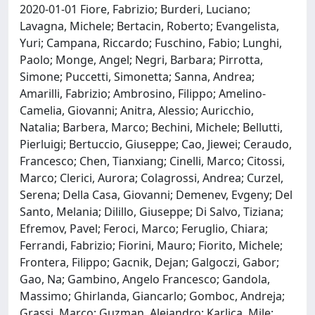
2020-01-01 Fiore, Fabrizio; Burderi, Luciano;
Lavagna, Michele; Bertacin, Roberto; Evangelista,
Yuri; Campana, Riccardo; Fuschino, Fabio; Lunghi,
Paolo; Monge, Angel; Negri, Barbara; Pirrotta,
Simone; Puccetti, Simonetta; Sanna, Andrea;
Amarilli, Fabrizio; Ambrosino, Filippo; Amelino-
Camelia, Giovanni; Anitra, Alessio; Auricchio,
Natalia; Barbera, Marco; Bechini, Michele; Bellutti,
Pierluigi; Bertuccio, Giuseppe; Cao, Jiewei; Ceraudo,
Francesco; Chen, Tianxiang; Cinelli, Marco; Citossi,
Marco; Clerici, Aurora; Colagrossi, Andrea; Curzel,
Serena; Della Casa, Giovanni; Demenev, Evgeny; Del
Santo, Melania; Dilillo, Giuseppe; Di Salvo, Tiziana;
Efremov, Pavel; Feroci, Marco; Feruglio, Chiara;
Ferrandi, Fabrizio; Fiorini, Mauro; Fiorito, Michele;
Frontera, Filippo; Gacnik, Dejan; Galgoczi, Gabor;
Gao, Na; Gambino, Angelo Francesco; Gandola,
Massimo; Ghirlanda, Giancarlo; Gomboc, Andreja;
Grassi, Marco; Guzman, Alejandro; Karlica, Mile;