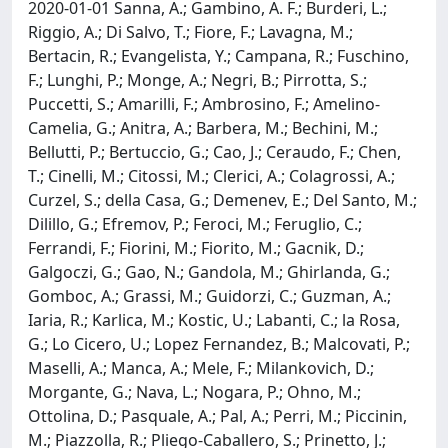
2020-01-01 Sanna, A.; Gambino, A. F.; Burderi, L.;
Riggio, A.; Di Salvo, T.; Fiore, F.; Lavagna, M.;
Bertacin, R.; Evangelista, Y.; Campana, R.; Fuschino,
F.; Lunghi, P.; Monge, A.; Negri, B.; Pirrotta, S.;
Puccetti, S.; Amarilli, F.; Ambrosino, F.; Amelino-
Camelia, G.; Anitra, A.; Barbera, M.; Bechini, M.;
Bellutti, P.; Bertuccio, G.; Cao, J.; Ceraudo, F.; Chen,
T.; Cinelli, M.; Citossi, M.; Clerici, A.; Colagrossi, A.;
Curzel, S.; della Casa, G.; Demenev, E.; Del Santo, M.;
Dilillo, G.; Efremov, P.; Feroci, M.; Feruglio, C.;
Ferrandi, F.; Fiorini, M.; Fiorito, M.; Gacnik, D.;
Galgoczi, G.; Gao, N.; Gandola, M.; Ghirlanda, G.;
Gomboc, A.; Grassi, M.; Guidorzi, C.; Guzman, A.;
Iaria, R.; Karlica, M.; Kostic, U.; Labanti, C.; la Rosa,
G.; Lo Cicero, U.; Lopez Fernandez, B.; Malcovati, P.;
Maselli, A.; Manca, A.; Mele, F.; Milankovich, D.;
Morgante, G.; Nava, L.; Nogara, P.; Ohno, M.;
Ottolina, D.; Pasquale, A.; Pal, A.; Perri, M.; Piccinin,
M.; Piazzolla, R.; Pliego-Caballero, S.; Prinetto, J.;