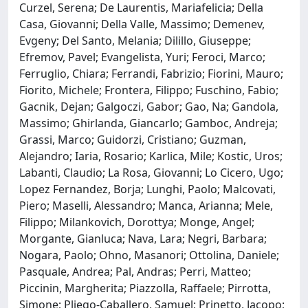
Curzel, Serena; De Laurentis, Mariafelicia; Della
Casa, Giovanni; Della Valle, Massimo; Demenev,
Evgeny; Del Santo, Melania; Dilillo, Giuseppe;
Efremov, Pavel; Evangelista, Yuri; Feroci, Marco;
Ferruglio, Chiara; Ferrandi, Fabrizio; Fiorini, Mauro;
Fiorito, Michele; Frontera, Filippo; Fuschino, Fabio;
Gacnik, Dejan; Galgoczi, Gabor; Gao, Na; Gandola,
Massimo; Ghirlanda, Giancarlo; Gamboc, Andreja;
Grassi, Marco; Guidorzi, Cristiano; Guzman,
Alejandro; Iaria, Rosario; Karlica, Mile; Kostic, Uros;
Labanti, Claudio; La Rosa, Giovanni; Lo Cicero, Ugo;
Lopez Fernandez, Borja; Lunghi, Paolo; Malcovati,
Piero; Maselli, Alessandro; Manca, Arianna; Mele,
Filippo; Milankovich, Dorottya; Monge, Angel;
Morgante, Gianluca; Nava, Lara; Negri, Barbara;
Nogara, Paolo; Ohno, Masanori; Ottolina, Daniele;
Pasquale, Andrea; Pal, Andras; Perri, Matteo;
Piccinin, Margherita; Piazzolla, Raffaele; Pirrotta,
Simone; Pliego-Caballero, Samuel; Prinetto, Jacopo;