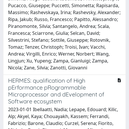
Pucacco, Giuseppe; Puccetti, Simonetta; Rapisarda,
Massimo; Rashevskaya, Irina; Rashevsky, Alexander;
Ripa, Jakub; Russo, Francesco; Papitto, Alessandro;
Piranomonte, Silvia; Santangelo, Andrea; Scala,
Francesca; Sciarrone, Giulia; Selcan, David;
Silvestrini, Stefano; Sottile, Giuseppe; Rotovnik,
Tomaz; Tenzer, Christoph; Troisi, Ivan; Vacchi,
Andrea; Virgilli, Enrico; Werner, Norbert; Wang,
Lingjun; Xu, Yupeng; Zampa, Gianluigi; Zampa,
Nicola; Zane, Silvia; Zanotti, Giovanni
HERMES: qualification of High
pErformance pRogrammable
Microprocessor and dEvelopment of
Software ecosystem
2023-01-01 Ibellaatti, Nadia; Lepape, Edouard; Kilic,
Alp; Akyel, Kaya; Chouayakh, Kassem; Ferrandi,
Fabrizio; Barone, Claudio; Curzel, Serena; Fiorito,