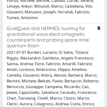
Fiorito, Michele; Barone, Claudio; Curzel, Serena;
Limaye, Ankur; Minutoli, Marco; Castellana, Vito
Giovanni; Manzano, Joseph; Ferrandi, Fabrizio;
Tumeo, Antonino
GrailQuest and HERMES: hunting for
gravitational wave electromagnetic
counterparts and probing space-time
quantum foam
2021-01-01 Burderi, Luciano; Di Salvo, Tiziana;
Riggio, Alessandro; Gambino, Angelo Francesco;
Sanna, Andrea; Fiore, Fabrizio; Amarilli, Fabrizio;
Amati, Lorenzo; Ambrosino, Filippo; Amelino-
Camelia, Giovanni; Anitra, Alessio; Barbera, Marco;
Bechini, Michele; Bellutti, Paolo; Bertaccin, Roberto;
Bertuccio, Giuseppe; Campana, Riccardo; Cao,
Jiewei; Capozziello, Salvatore; Ceraudo, Francesco;
Chen, Tianxiang; Cinelli, Marco; Citossi, Marco;
Clerici, Aurora; Colagrossi, Andrea; Costa, Enrico;