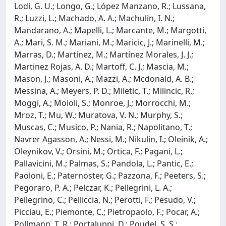
Lodi, G. U.; Longo, G.; López Manzano, R.; Lussana,
R.; Luzzi, L.; Machado, A. A.; Machulin, I. N.;
Mandarano, A.; Mapelli, L.; Marcante, M.; Margotti,
A.; Mari, S. M.; Mariani, M.; Maricic, J.; Marinelli, M.;
Marras, D.; Martínez, M.; Martínez Morales, J. J.;
Martinez Rojas, A. D.; Martoff, C. J.; Mascia, M.;
Mason, J.; Masoni, A.; Mazzi, A.; Mcdonald, A. B.;
Messina, A.; Meyers, P. D.; Miletic, T.; Milincic, R.;
Moggi, A.; Moioli, S.; Monroe, J.; Morrocchi, M.;
Mroz, T.; Mu, W.; Muratova, V. N.; Murphy, S.;
Muscas, C.; Musico, P.; Nania, R.; Napolitano, T.;
Navrer Agasson, A.; Nessi, M.; Nikulin, I.; Oleinik, A.;
Oleynikov, V.; Orsini, M.; Ortica, F.; Pagani, L.;
Pallavicini, M.; Palmas, S.; Pandola, L.; Pantic, E.;
Paoloni, E.; Paternoster, G.; Pazzona, F.; Peeters, S.;
Pegoraro, P. A.; Pelczar, K.; Pellegrini, L. A.;
Pellegrino, C.; Pelliccia, N.; Perotti, F.; Pesudo, V.;
Picciau, E.; Piemonte, C.; Pietropaolo, F.; Pocar, A.;
Pollmann, T. R.; Portaluppi, D.; Poudel, S. S.;