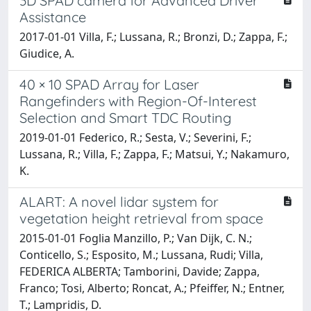
3D SPAD camera for Advanced Driver
Assistance
2017-01-01 Villa, F.; Lussana, R.; Bronzi, D.; Zappa, F.;
Giudice, A.
40 × 10 SPAD Array for Laser
Rangefinders with Region-Of-Interest
Selection and Smart TDC Routing
2019-01-01 Federico, R.; Sesta, V.; Severini, F.;
Lussana, R.; Villa, F.; Zappa, F.; Matsui, Y.; Nakamuro,
K.
ALART: A novel lidar system for
vegetation height retrieval from space
2015-01-01 Foglia Manzillo, P.; Van Dijk, C. N.;
Conticello, S.; Esposito, M.; Lussana, Rudi; Villa,
FEDERICA ALBERTA; Tamborini, Davide; Zappa,
Franco; Tosi, Alberto; Roncat, A.; Pfeiffer, N.; Entner,
T.; Lampridis, D.