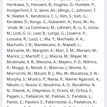
Horikawa, S.; Hosseini, B.; Hughes, D.; Humble, P.;
Hungerford, E. V.; Ianni, An.; Jillings, C.; Johnson, T.
N.; Keeter, K.; Kendziora, C. L.; Kim, S.; Koh, G.;
Korablev, D.; Korga, G.; Kubankin, A.; Kuss, M.; Ku
´zniak, M.; La Commara, M.; Lehnert, B.; Li, X.; Lissia,
M.; Lodi, G. U.; Loer, B.; Longo, G.; Loverre, P.;
Lussana, R.; Luzzi, L.; Ma, Y.; Machado, A. A.;
Machulin, I. N.; Mandarano, A.; Mapelli, L.;
Marcante, M.; Margotti, A.; Mari, S. M.; Mariani, M.;
Maricic, J.; Martoff, C. J.; Mascia, M.; Mayer, M.;
Mcdonald, A. B.; Messina, A.; Meyers, P. D.; Milincic,
R.; Moggi, A.; Moioli, S.; Monroe, J.; Monte, A.;
Morrocchi, M.; Mount, B. J.; Mu, W.; Muratova, V. N.;
Murphy, S.; Musico, P.; Nania, R.; Navrer Agasson, A.;
Nikulin, I.; Nosov, V.; Nozdrina, A. O.; Nurakhov, N.
N.; Oleinik, A.; Oleynikov, V.; Orsini, M.; Ortica, F.;
Pagani, L.; Pallavicini, M.; Palmas, S.; Pandola, L.;
Pantic, E.; Paoloni, E.; Paternoster, G.; Pavletcov, V.;