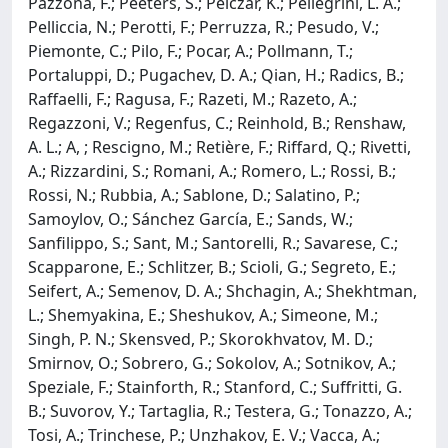
Pazzona, F.; Peeters, S.; Pelczar, K.; Pellegrini, L. A.;
Pelliccia, N.; Perotti, F.; Perruzza, R.; Pesudo, V.;
Piemonte, C.; Pilo, F.; Pocar, A.; Pollmann, T.;
Portaluppi, D.; Pugachev, D. A.; Qian, H.; Radics, B.;
Raffaelli, F.; Ragusa, F.; Razeti, M.; Razeto, A.;
Regazzoni, V.; Regenfus, C.; Reinhold, B.; Renshaw,
A. L.; A, ; Rescigno, M.; Retière, F.; Riffard, Q.; Rivetti,
A.; Rizzardini, S.; Romani, A.; Romero, L.; Rossi, B.;
Rossi, N.; Rubbia, A.; Sablone, D.; Salatino, P.;
Samoylov, O.; Sánchez García, E.; Sands, W.;
Sanfilippo, S.; Sant, M.; Santorelli, R.; Savarese, C.;
Scapparone, E.; Schlitzer, B.; Scioli, G.; Segreto, E.;
Seifert, A.; Semenov, D. A.; Shchagin, A.; Shekhtman,
L.; Shemyakina, E.; Sheshukov, A.; Simeone, M.;
Singh, P. N.; Skensved, P.; Skorokhvatov, M. D.;
Smirnov, O.; Sobrero, G.; Sokolov, A.; Sotnikov, A.;
Speziale, F.; Stainforth, R.; Stanford, C.; Suffritti, G.
B.; Suvorov, Y.; Tartaglia, R.; Testera, G.; Tonazzo, A.;
Tosi, A.; Trinchese, P.; Unzhakov, E. V.; Vacca, A.;