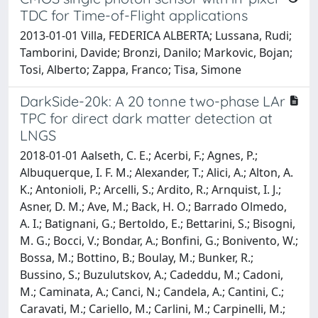
TDC for Time-of-Flight applications
2013-01-01 Villa, FEDERICA ALBERTA; Lussana, Rudi;
Tamborini, Davide; Bronzi, Danilo; Markovic, Bojan;
Tosi, Alberto; Zappa, Franco; Tisa, Simone
DarkSide-20k: A 20 tonne two-phase LAr
TPC for direct dark matter detection at
LNGS
2018-01-01 Aalseth, C. E.; Acerbi, F.; Agnes, P.;
Albuquerque, I. F. M.; Alexander, T.; Alici, A.; Alton, A.
K.; Antonioli, P.; Arcelli, S.; Ardito, R.; Arnquist, I. J.;
Asner, D. M.; Ave, M.; Back, H. O.; Barrado Olmedo,
A. I.; Batignani, G.; Bertoldo, E.; Bettarini, S.; Bisogni,
M. G.; Bocci, V.; Bondar, A.; Bonfini, G.; Bonivento, W.;
Bossa, M.; Bottino, B.; Boulay, M.; Bunker, R.;
Bussino, S.; Buzulutskov, A.; Cadeddu, M.; Cadoni,
M.; Caminata, A.; Canci, N.; Candela, A.; Cantini, C.;
Caravati, M.; Cariello, M.; Carlini, M.; Carpinelli, M.;