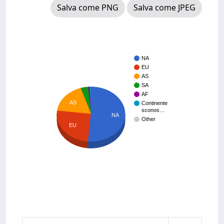
Salva come PNG
Salva come JPEG
NA
EU
AS
SA
AF
AS
Continente
sconos…
NA
Other
EU