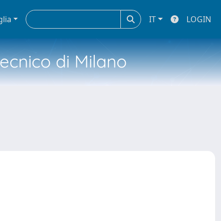
glia
IT
LOGIN
tecnico di Milano