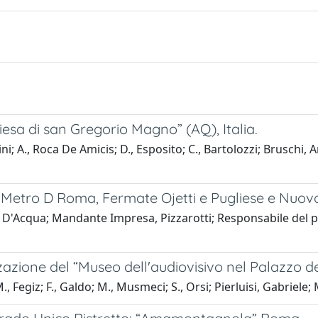
iesa di san Gregorio Magno” (AQ), Italia.
i; A., Roca De Amicis; D., Esposito; C., Bartolozzi; Bruschi, An
 Metro D Roma, Fermate Ojetti e Pugliese e Nuovo
D'Acqua; Mandante Impresa, Pizzarotti; Responsabile del prog
zzazione del “Museo dell'audiovisivo nel Palazzo d
 Fegiz; F., Galdo; M., Musmeci; S., Orsi; Pierluisi, Gabriele; M