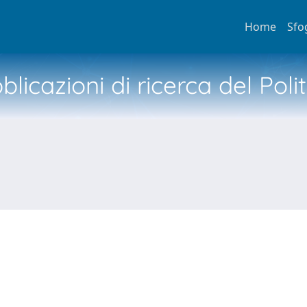
Home
Sfo
licazioni di ricerca del Poli
N