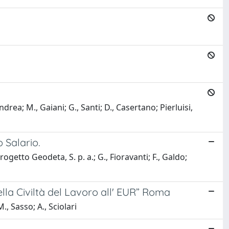
drea; M., Gaiani; G., Santi; D., Casertano; Pierluisi,
 Salario.
etto Geodeta, S. p. a.; G., Fioravanti; F., Galdo;
ella Civiltà del Lavoro all' EUR” Roma
., Sasso; A., Sciolari