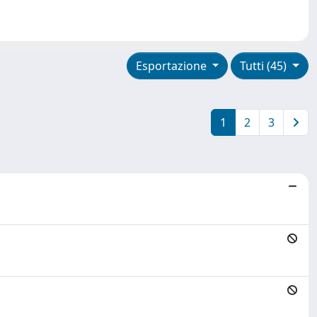
Esportazione
Tutti (45)
1
2
3