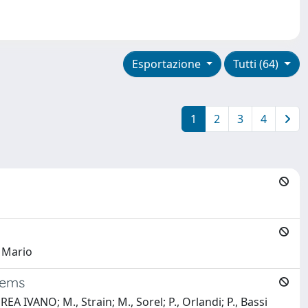
Esportazione
Tutti (64)
1
2
3
4
, Mario
stems
A IVANO; M., Strain; M., Sorel; P., Orlandi; P., Bassi