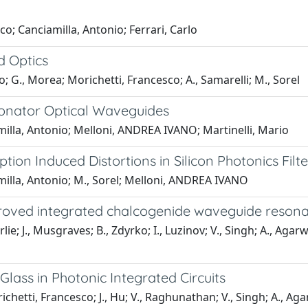
; Canciamilla, Antonio; Ferrari, Carlo
d Optics
 G., Morea; Morichetti, Francesco; A., Samarelli; M., Sorel
esonator Optical Waveguides
milla, Antonio; Melloni, ANDREA IVANO; Martinelli, Mario
n Induced Distortions in Silicon Photonics Filte
amilla, Antonio; M., Sorel; Melloni, ANDREA IVANO
improved integrated chalcogenide waveguide resona
lie; J., Musgraves; B., Zdyrko; I., Luzinov; V., Singh; A., Agarw
lass in Photonic Integrated Circuits
chetti, Francesco; J., Hu; V., Raghunathan; V., Singh; A., Ag