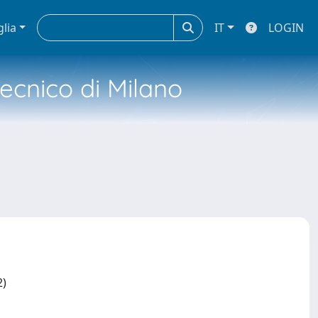
glia
IT
LOGIN
tecnico di Milano
2)