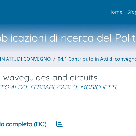
Home
Sfo
licazioni di ricerca del Poli
IN ATTI DI CONVEGNO
04.1 Contributo in Atti di convegn
l waveguides and circuits
TEO ALDO
;
FERRARI, CARLO
;
MORICHETTI,
a completa (DC)