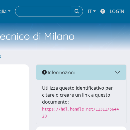
glia
IT
LOGIN
tecnico di Milano
o
Informazioni
Utilizza questo identificativo per
citare o creare un link a questo
documento:
https://hdl.handle.net/11311/5644
20