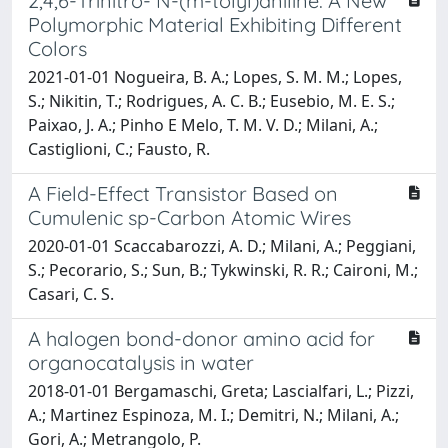
2,4,6-Trinitro- N-(m-tolyl)aniline: A New
Polymorphic Material Exhibiting Different
Colors
2021-01-01 Nogueira, B. A.; Lopes, S. M. M.; Lopes,
S.; Nikitin, T.; Rodrigues, A. C. B.; Eusebio, M. E. S.;
Paixao, J. A.; Pinho E Melo, T. M. V. D.; Milani, A.;
Castiglioni, C.; Fausto, R.
A Field-Effect Transistor Based on
Cumulenic sp-Carbon Atomic Wires
2020-01-01 Scaccabarozzi, A. D.; Milani, A.; Peggiani,
S.; Pecorario, S.; Sun, B.; Tykwinski, R. R.; Caironi, M.;
Casari, C. S.
A halogen bond-donor amino acid for
organocatalysis in water
2018-01-01 Bergamaschi, Greta; Lascialfari, L.; Pizzi,
A.; Martinez Espinoza, M. I.; Demitri, N.; Milani, A.;
Gori, A.; Metrangolo, P.