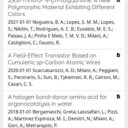
2,4,6-Trinitro- N-(m-tolyl)aniline: A New
Polymorphic Material Exhibiting Different
Colors
2021-01-01 Nogueira, B. A.; Lopes, S. M. M.; Lopes,
S.; Nikitin, T.; Rodrigues, A. C. B.; Eusebio, M. E. S.;
Paixao, J. A.; Pinho E Melo, T. M. V. D.; Milani, A.;
Castiglioni, C.; Fausto, R.
A Field-Effect Transistor Based on
Cumulenic sp-Carbon Atomic Wires
2020-01-01 Scaccabarozzi, A. D.; Milani, A.; Peggiani,
S.; Pecorario, S.; Sun, B.; Tykwinski, R. R.; Caironi, M.;
Casari, C. S.
A halogen bond-donor amino acid for
organocatalysis in water
2018-01-01 Bergamaschi, Greta; Lascialfari, L.; Pizzi,
A.; Martinez Espinoza, M. I.; Demitri, N.; Milani, A.;
Gori, A.; Metrangolo, P.