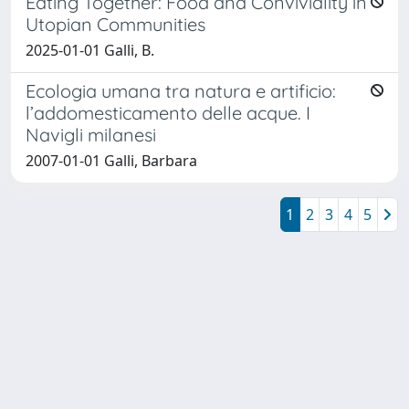
Eating Together: Food and Conviviality in
Utopian Communities
2025-01-01 Galli, B.
Ecologia umana tra natura e artificio:
l’addomesticamento delle acque. I
Navigli milanesi
2007-01-01 Galli, Barbara
1
2
3
4
5
Powered by
IRIS
-
about IRIS
-