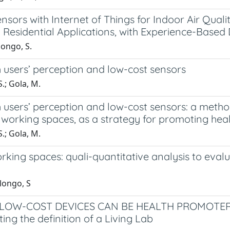
ensors with Internet of Things for Indoor Air Quali
Residential Applications, with Experience-Based 
longo, S.
h users’ perception and low-cost sensors
.; Gola, M.
h users’ perception and low-cost sensors: a meth
r working spaces, as a strategy for promoting hea
.; Gola, M.
king spaces: quali-quantitative analysis to evalua
longo, S
LOW-COST DEVICES CAN BE HEALTH PROMOTERS I
ing the definition of a Living Lab