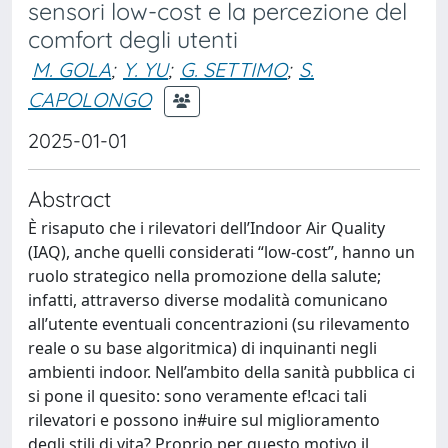
sensori low-cost e la percezione del
comfort degli utenti
M. GOLA
;
Y. YU
;
G. SETTIMO
;
S.
CAPOLONGO
2025-01-01
Abstract
È risaputo che i rilevatori dell’Indoor Air Quality
(IAQ), anche quelli considerati “low-cost”, hanno un
ruolo strategico nella promozione della salute;
infatti, attraverso diverse modalità comunicano
all’utente eventuali concentrazioni (su rilevamento
reale o su base algoritmica) di inquinanti negli
ambienti indoor. Nell’ambito della sanità pubblica ci
si pone il quesito: sono veramente ef!caci tali
rilevatori e possono in#uire sul miglioramento
degli stili di vita? Proprio per questo motivo il