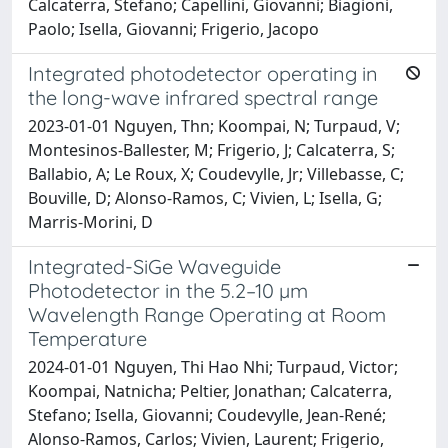
Calcaterra, Stefano; Capellini, Giovanni; Biagioni,
Paolo; Isella, Giovanni; Frigerio, Jacopo
Integrated photodetector operating in
the long-wave infrared spectral range
2023-01-01 Nguyen, Thn; Koompai, N; Turpaud, V;
Montesinos-Ballester, M; Frigerio, J; Calcaterra, S;
Ballabio, A; Le Roux, X; Coudevylle, Jr; Villebasse, C;
Bouville, D; Alonso-Ramos, C; Vivien, L; Isella, G;
Marris-Morini, D
Integrated-SiGe Waveguide
Photodetector in the 5.2–10 µm
Wavelength Range Operating at Room
Temperature
2024-01-01 Nguyen, Thi Hao Nhi; Turpaud, Victor;
Koompai, Natnicha; Peltier, Jonathan; Calcaterra,
Stefano; Isella, Giovanni; Coudevylle, Jean-René;
Alonso-Ramos, Carlos; Vivien, Laurent; Frigerio,