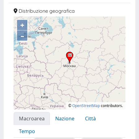
Distribuzione geografica
+
–
©
OpenStreetMap
contributors.
Macroarea
Nazione
Città
Tempo