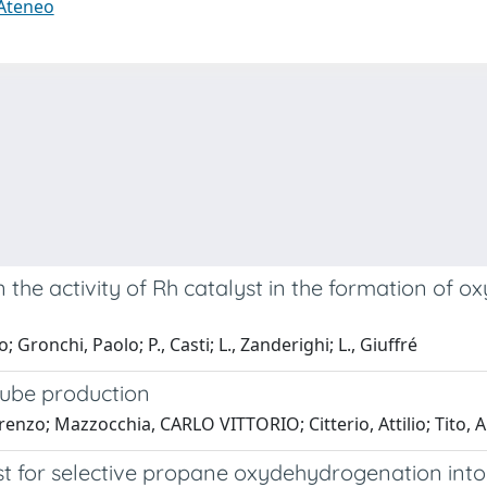
 Ateneo
n the activity of Rh catalyst in the formation of o
ronchi, Paolo; P., Casti; L., Zanderighi; L., Giuffré
tube production
nzo; Mazzocchia, CARLO VITTORIO; Citterio, Attilio; Tito
st for selective propane oxydehydrogenation int