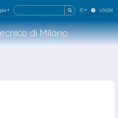
glia
IT
LOGIN
tecnico di Milano