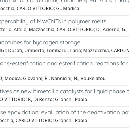
 matrix for conditioning chloride spent salts fro
azzocchia, CARLO VITTORIO; G., Modica
spersability of MWCNTs in polymer melts
erio, Attilio; Mazzocchia, CARLO VITTORIO; D., Acierno; G.,
nanotubes for hydrogen storage
LUIGI; Ducati, Umberto; Lombardi, Ilaria; Mazzocchia, CARLO
rans-esterification and esterification reactions f
; Modica, Giovanni; R., Nannicini; N., Voukelatou
ves as new bimetallic catalysts for liquid phase o
LO VITTORIO; F., Di Renzo; Gronchi, Paolo
se epoxidation: evaluation of the deactivation pa
azzocchia, CARLO VITTORIO; Gronchi, Paolo