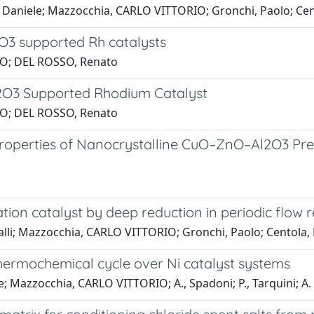
, Daniele; Mazzocchia, CARLO VITTORIO; Gronchi, Paolo; Cen
O3 supported Rh catalysts
IO; DEL ROSSO, Renato
2O3 Supported Rhodium Catalyst
IO; DEL ROSSO, Renato
roperties of Nanocrystalline CuO–ZnO–Al2O3 Pre
ion catalyst by deep reduction in periodic flow 
lli; Mazzocchia, CARLO VITTORIO; Gronchi, Paolo; Centola,
thermochemical cycle over Ni catalyst systems
ore; Mazzocchia, CARLO VITTORIO; A., Spadoni; P., Tarquini; A. 