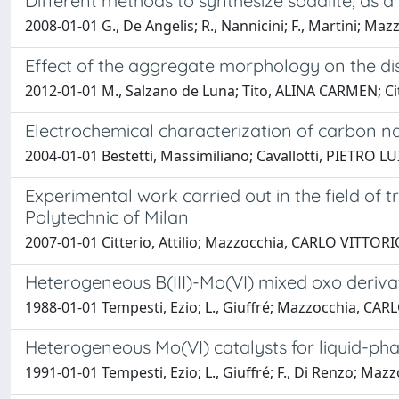
Different methods to synthesize sodalite, as a
2008-01-01 G., De Angelis; R., Nannicini; F., Martini; M
Effect of the aggregate morphology on the di
2012-01-01 M., Salzano de Luna; Tito, ALINA CARMEN; Citt
Electrochemical characterization of carbon 
2004-01-01 Bestetti, Massimiliano; Cavallotti, PIETRO 
Experimental work carried out in the field of t
Polytechnic of Milan
2007-01-01 Citterio, Attilio; Mazzocchia, CARLO VITTORIO
Heterogeneous B(III)-Mo(VI) mixed oxo derivati
1988-01-01 Tempesti, Ezio; L., Giuffré; Mazzocchia, CAR
Heterogeneous Mo(VI) catalysts for liquid-pha
1991-01-01 Tempesti, Ezio; L., Giuffré; F., Di Renzo; M