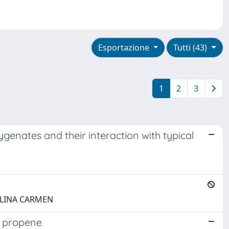
Esportazione
Tutti (43)
1
2
3
xygenates and their interaction with typical
, ALINA CARMEN
o propene