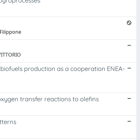
m pyroprocesses
 Filippone
 VITTORIO
or biofuels production as a cooperation ENEA-
xygen transfer reactions to olefins
tterns