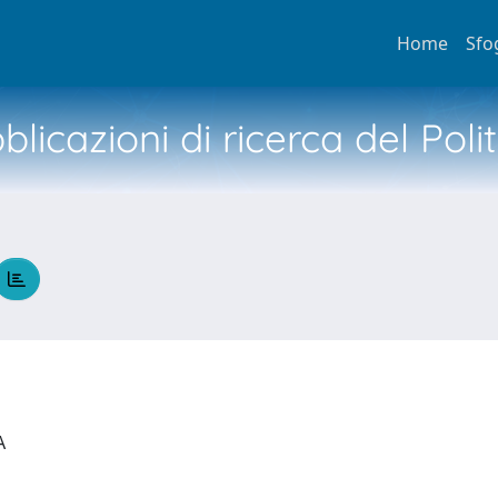
Home
Sfo
licazioni di ricerca del Poli
IA