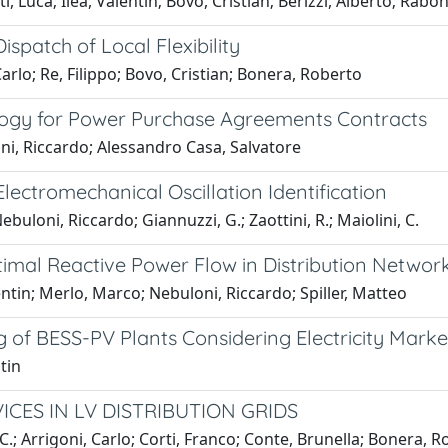
 Luca; Ilea, Valentin; Bovo, Cristian; Berizzi, Alberto; Rabon
spatch of Local Flexibility
arlo; Re, Filippo; Bovo, Cristian; Bonera, Roberto
ogy for Power Purchase Agreements Contracts
oni, Riccardo; Alessandro Casa, Salvatore
ectromechanical Oscillation Identification
ebuloni, Riccardo; Giannuzzi, G.; Zaottini, R.; Maiolini, C.
imal Reactive Power Flow in Distribution Networ
entin; Merlo, Marco; Nebuloni, Riccardo; Spiller, Matteo
f BESS-PV Plants Considering Electricity Market
tin
CES IN LV DISTRIBUTION GRIDS
, C.; Arrigoni, Carlo; Corti, Franco; Conte, Brunella; Bonera, 