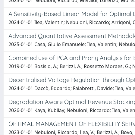
2023-01-01 Nebuloni, Riccardo; Meraldi, Lorenzo; Moretti,
A Sensitivity-Based Linear Model for Optimal Di
2024-01-01 Ilea, Valentin; Nebuloni, Riccardo; Arrigoni, C
Advanced Quantitative Assessment Methodol
2025-01-01 Casa, Giulio Emanuele; Ilea, Valentin; Nebul
Combined use of PCA and Prony Analysis for El
2019-01-01 Bosisio, A.; Berizzi, A.; Rossetto Moraes, G.; N
Decentralised Voltage Regulation through Opt
2024-01-01 Daccò, Edoardo; Falabretti, Davide; Ilea, Val
Degradation Aware Optimal Revenue Stacking o
2026-01-01 Kaya, Kubilay; Nebuloni, Riccardo; Ilea, Valen
OPTIMAL MANAGEMENT OF FLEXIBILITY SERVI
2023-01-01 Nebuloni, Riccardo; Ilea, V.; Berizzi, A.; Bovo