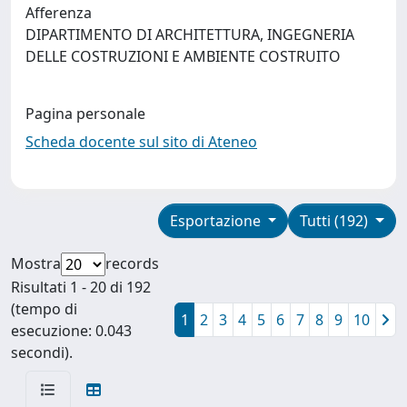
Afferenza
DIPARTIMENTO DI ARCHITETTURA, INGEGNERIA
DELLE COSTRUZIONI E AMBIENTE COSTRUITO
Pagina personale
Scheda docente sul sito di Ateneo
Esportazione
Tutti (192)
Mostra
records
Risultati 1 - 20 di 192
(tempo di
1
2
3
4
5
6
7
8
9
10
esecuzione: 0.043
secondi).