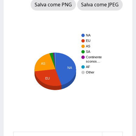
Salva come PNG
Salva come JPEG
NA
EU
AS
SA
Continente
sconos…
AS
AF
NA
Other
EU