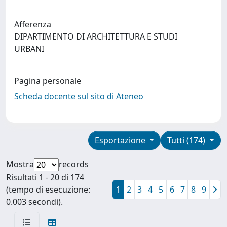
Afferenza
DIPARTIMENTO DI ARCHITETTURA E STUDI
URBANI
Pagina personale
Scheda docente sul sito di Ateneo
Esportazione
Tutti (174)
Mostra
records
Risultati 1 - 20 di 174
(tempo di esecuzione:
1
2
3
4
5
6
7
8
9
0.003 secondi).