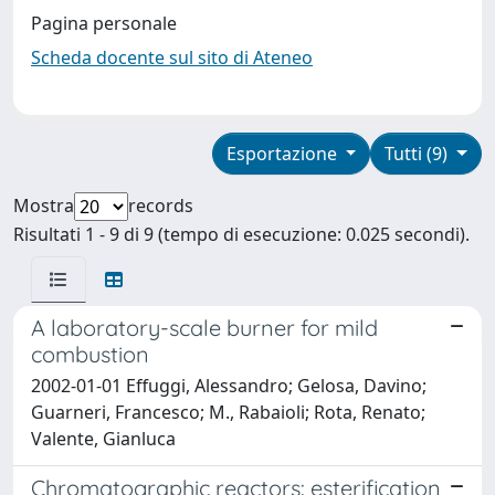
Pagina personale
Scheda docente sul sito di Ateneo
Esportazione
Tutti (9)
Mostra
records
Risultati 1 - 9 di 9 (tempo di esecuzione: 0.025 secondi).
A laboratory-scale burner for mild
combustion
2002-01-01 Effuggi, Alessandro; Gelosa, Davino;
Guarneri, Francesco; M., Rabaioli; Rota, Renato;
Valente, Gianluca
Chromatographic reactors: esterification