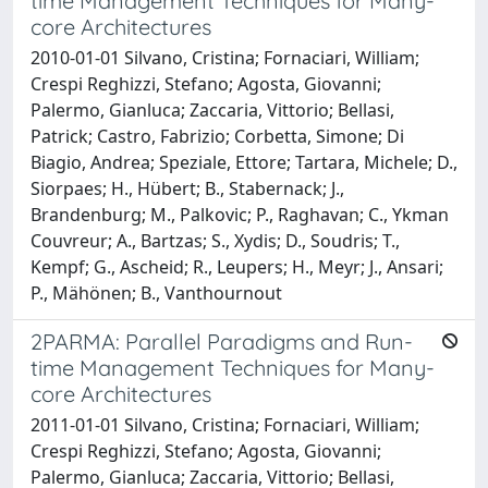
time Management Techniques for Many-
core Architectures
2010-01-01 Silvano, Cristina; Fornaciari, William;
Crespi Reghizzi, Stefano; Agosta, Giovanni;
Palermo, Gianluca; Zaccaria, Vittorio; Bellasi,
Patrick; Castro, Fabrizio; Corbetta, Simone; Di
Biagio, Andrea; Speziale, Ettore; Tartara, Michele; D.,
Siorpaes; H., Hübert; B., Stabernack; J.,
Brandenburg; M., Palkovic; P., Raghavan; C., Ykman
Couvreur; A., Bartzas; S., Xydis; D., Soudris; T.,
Kempf; G., Ascheid; R., Leupers; H., Meyr; J., Ansari;
P., Mähönen; B., Vanthournout
2PARMA: Parallel Paradigms and Run-
time Management Techniques for Many-
core Architectures
2011-01-01 Silvano, Cristina; Fornaciari, William;
Crespi Reghizzi, Stefano; Agosta, Giovanni;
Palermo, Gianluca; Zaccaria, Vittorio; Bellasi,