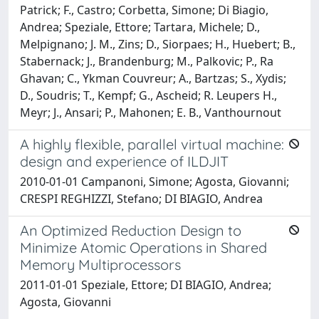
Patrick; F., Castro; Corbetta, Simone; Di Biagio,
Andrea; Speziale, Ettore; Tartara, Michele; D.,
Melpignano; J. M., Zins; D., Siorpaes; H., Huebert; B.,
Stabernack; J., Brandenburg; M., Palkovic; P., Ra
Ghavan; C., Ykman Couvreur; A., Bartzas; S., Xydis;
D., Soudris; T., Kempf; G., Ascheid; R. Leupers H.,
Meyr; J., Ansari; P., Mahonen; E. B., Vanthournout
A highly flexible, parallel virtual machine:
design and experience of ILDJIT
2010-01-01 Campanoni, Simone; Agosta, Giovanni;
CRESPI REGHIZZI, Stefano; DI BIAGIO, Andrea
An Optimized Reduction Design to
Minimize Atomic Operations in Shared
Memory Multiprocessors
2011-01-01 Speziale, Ettore; DI BIAGIO, Andrea;
Agosta, Giovanni